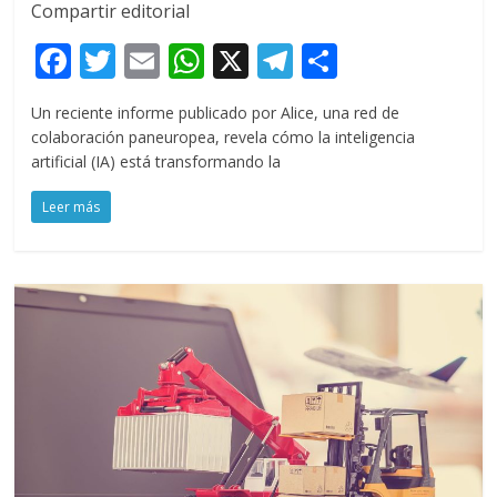
Compartir editorial
F
T
E
W
X
T
C
ac
w
m
h
el
o
Un reciente informe publicado por Alice, una red de
e
itt
ai
at
e
m
colaboración paneuropea, revela cómo la inteligencia
b
er
l
s
gr
p
artificial (IA) está transformando la
o
A
a
ar
Leer más
o
p
m
ti
k
p
r