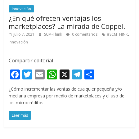
Innovación
¿En qué ofrecen ventajas los
marketplaces? La mirada de Coppel.
,
julio 7, 2021
SCM-Think
0 comentarios
#SCMTHINK
Innovación
Compartir editorial
F
T
E
W
X
T
C
ac
w
m
h
el
o
¿Cómo incrementar las ventas de cualquier pequeña y/o
e
itt
ai
at
e
m
mediana empresa por medio de marketplaces y el uso de
b
er
l
s
gr
p
los microcréditos
o
A
a
ar
Leer más
o
p
m
ti
k
p
r