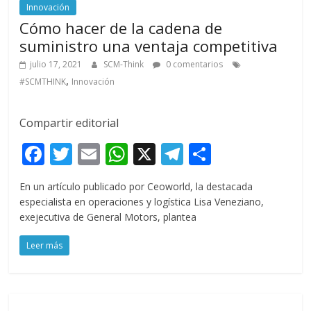
Innovación
Cómo hacer de la cadena de
suministro una ventaja competitiva
julio 17, 2021
SCM-Think
0 comentarios
,
#SCMTHINK
Innovación
Compartir editorial
F
T
E
W
X
T
C
ac
w
m
h
el
o
En un artículo publicado por Ceoworld, la destacada
e
itt
ai
at
e
m
especialista en operaciones y logística Lisa Veneziano,
b
er
l
s
gr
p
exejecutiva de General Motors, plantea
o
A
a
ar
Leer más
o
p
m
ti
k
p
r