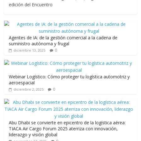
b
er
l
s
gr
p
edición del Encuentro
o
A
a
ar
o
p
m
ti
k
p
r
Agentes de IA: de la gestión comercial a la cadena de
suministro autónoma y frugal
0
diciembre 13, 2025
Webinar Logístico: Cómo proteger tu logística automotriz y
aeroespacial
0
diciembre 2, 2025
Abu Dhabi se convierte en epicentro de la logística aérea:
TIACA Air Cargo Forum 2025 aterriza con innovación,
liderazgo y visión global