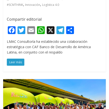
,
,
#SCMTHINK
Innovación
Logística 4.0
Compartir editorial
F
T
E
W
X
T
C
ac
w
m
h
el
o
LMAC Consultoría ha establecido una colaboración
e
itt
ai
at
e
m
estratégica con CAF Banco de Desarrollo de América
b
er
l
s
gr
p
Latina, en conjunto con el respaldo
o
A
a
ar
Leer más
o
p
m
ti
k
p
r