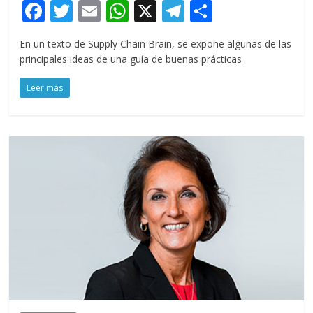
F
T
E
W
X
T
C
ac
w
m
h
el
o
En un texto de Supply Chain Brain, se expone algunas de las
e
itt
ai
at
e
m
principales ideas de una guía de buenas prácticas
b
er
l
s
gr
p
Leer más
o
A
a
ar
o
p
m
ti
k
p
r