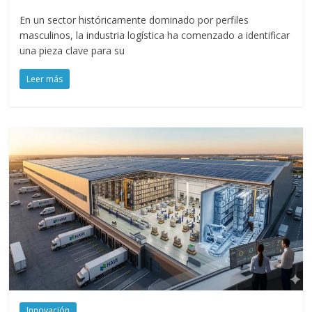
ac
w
m
h
el
o
En un sector históricamente dominado por perfiles
e
itt
ai
at
e
m
masculinos, la industria logística ha comenzado a identificar
b
er
l
s
gr
p
una pieza clave para su
o
A
a
ar
Leer más
o
p
m
ti
k
p
r
Innovación