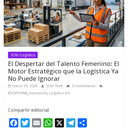
SCM / Logística
El Despertar del Talento Femenino: El
Motor Estratégico que la Logística Ya
No Puede Ignorar
marzo 30, 2026
SCM-Think
0 comentarios
,
,
#SCMTHINK
Innovación
Logística 4.0
Compartir editorial
F
T
E
W
X
T
C