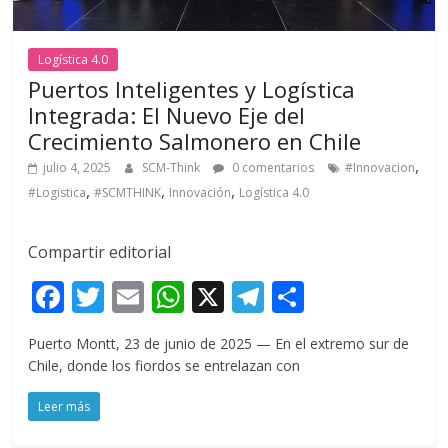
Logística 4.0
Puertos Inteligentes y Logística
Integrada: El Nuevo Eje del
Crecimiento Salmonero en Chile
,
julio 4, 2025
SCM-Think
0 comentarios
#Innovacion
,
,
,
#Logistica
#SCMTHINK
Innovación
Logística 4.0
Compartir editorial
F
T
E
W
X
T
C
ac
w
m
h
el
o
Puerto Montt, 23 de junio de 2025 — En el extremo sur de
e
itt
ai
at
e
m
Chile, donde los fiordos se entrelazan con
b
er
l
s
gr
p
Leer más
o
A
a
ar