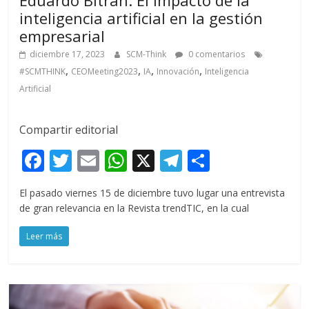
Eduardo Bitran: El impacto de la
inteligencia artificial en la gestión
empresarial
diciembre 17, 2023
SCM-Think
0 comentarios
,
,
,
,
#SCMTHINK
CEOMeeting2023
IA
Innovación
Inteligencia
Artificial
Compartir editorial
F
T
E
W
X
T
C
ac
w
m
h
el
o
El pasado viernes 15 de diciembre tuvo lugar una entrevista
e
itt
ai
at
e
m
de gran relevancia en la Revista trendTIC, en la cual
b
er
l
s
gr
p
Leer más
o
A
a
ar
o
p
m
ti
k
p
r