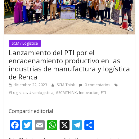
SCM / Logística
Lanzamiento del PTI por el
encadenamiento productivo en las
industrias de manufactura y logística
de Renca
diciembre 22, 2023
SCM-Think
0 comentarios
,
,
,
,
#Logistica
#scmlogistica
#SCMTHINK
Innovación
PTI
Compartir editorial
F
T
E
W
X
T
C
ac
w
m
h
el
o