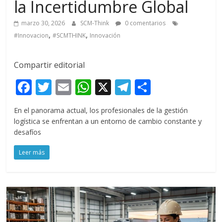
la Incertidumbre Global
marzo 30, 2026
SCM-Think
0 comentarios
,
,
#Innovacion
#SCMTHINK
Innovación
Compartir editorial
F
T
E
W
X
T
C
ac
w
m
h
el
o
En el panorama actual, los profesionales de la gestión
e
itt
ai
at
e
m
logística se enfrentan a un entorno de cambio constante y
b
er
l
s
gr
p
desafíos
o
A
a
ar
Leer más
o
p
m
ti
k
p
r