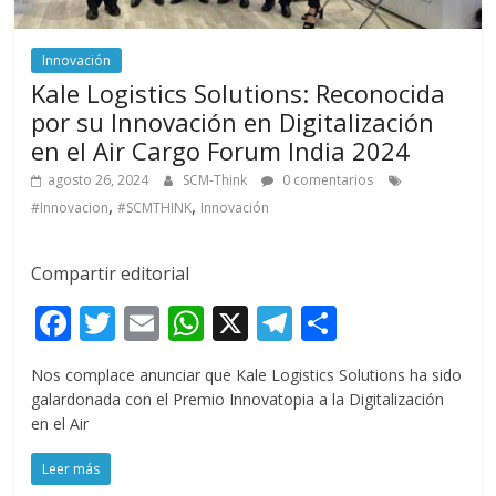
Innovación
Kale Logistics Solutions: Reconocida
por su Innovación en Digitalización
en el Air Cargo Forum India 2024
agosto 26, 2024
SCM-Think
0 comentarios
,
,
#Innovacion
#SCMTHINK
Innovación
Compartir editorial
F
T
E
W
X
T
C
ac
w
m
h
el
o
Nos complace anunciar que Kale Logistics Solutions ha sido
e
itt
ai
at
e
m
galardonada con el Premio Innovatopia a la Digitalización
b
er
l
s
gr
p
en el Air
o
A
a
ar
Leer más