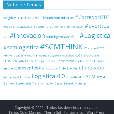
Nube de Temas
#CorredorBTC
#cadenadesuministros
#bigdata
#Blockchain
#eventos
#ecommerce
#Covid19
#Davos2025
#Enloce
#Enloce2024
#Logistica
#Innovacion
#IA
#InteligenciaArtificial
#SCMTHINK
#scmlogistica
#Transport2023
#webinar
Blockchain
#universidades
Agenda Logística
Algeciras
ALOG
Coronavirus
CEOMeeting2023
Chile
Competitividad
Digitalización
Editorial
Innovación
eventos
enloce 2020
IA
Fruit Logistica
Globalización
Logística 4.0
SCM
scm 4.0
Inteligencia Artificial
PTI
Rotterdam
Siemens
Sustentable
Transformación Digital
Zalando y Knapp
Copyright © 2026
. Todos los derechos reservados.
Tema: ColorMag por
ThemeGrill
. Funciona con
WordPress
.