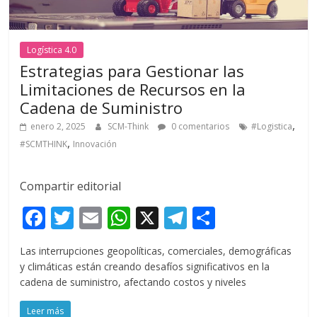
Logística 4.0
Estrategias para Gestionar las
Limitaciones de Recursos en la
Cadena de Suministro
,
enero 2, 2025
SCM-Think
0 comentarios
#Logistica
,
#SCMTHINK
Innovación
Compartir editorial
F
T
E
W
X
T
C
ac
w
m
h
el
o
Las interrupciones geopolíticas, comerciales, demográficas
e
itt
ai
at
e
m
y climáticas están creando desafíos significativos en la
b
er
l
s
gr
p
cadena de suministro, afectando costos y niveles
o
A
a
ar
Leer más