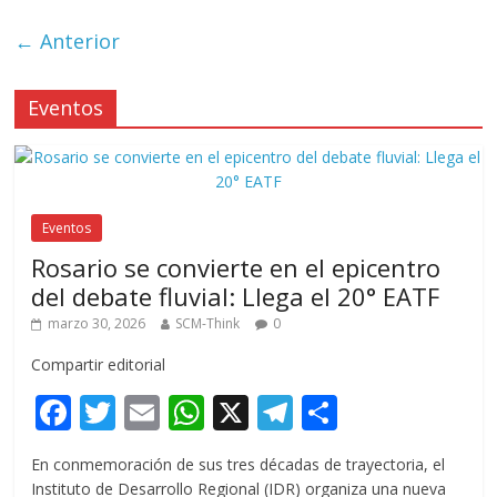
← Anterior
Eventos
Eventos
Rosario se convierte en el epicentro
del debate fluvial: Llega el 20° EATF
marzo 30, 2026
SCM-Think
0
Compartir editorial
F
T
E
W
X
T
C
ac
w
m
h
el
o
En conmemoración de sus tres décadas de trayectoria, el
e
itt
ai
at
e
m
Instituto de Desarrollo Regional (IDR) organiza una nueva