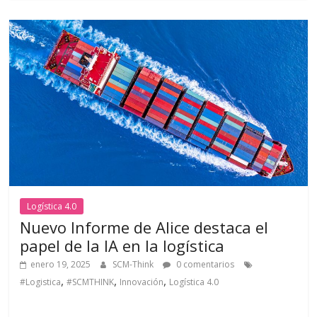
o
p
m
ti
k
p
r
Logística 4.0
Nuevo Informe de Alice destaca el
papel de la IA en la logística
enero 19, 2025
SCM-Think
0 comentarios
,
,
,
#Logistica
#SCMTHINK
Innovación
Logística 4.0