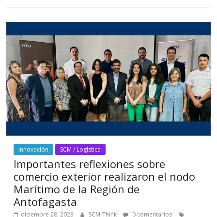
o
p
m
ti
k
p
r
Innovación
SCM / Logística
Importantes reflexiones sobre
comercio exterior realizaron el nodo
Marítimo de la Región de
Antofagasta
diciembre 28, 2023
SCM-Think
0 comentarios