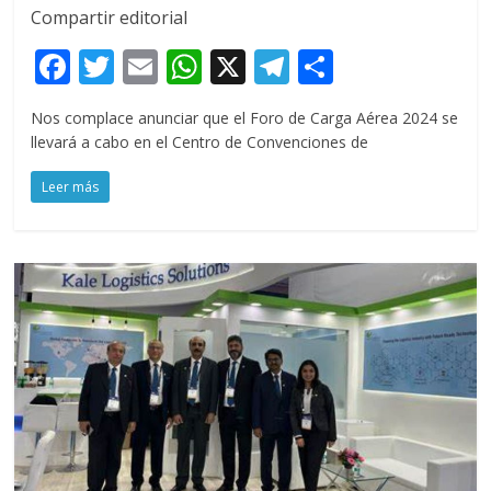
Compartir editorial
F
T
E
W
X
T
C
ac
w
m
h
el
o
Nos complace anunciar que el Foro de Carga Aérea 2024 se
e
itt
ai
at
e
m
llevará a cabo en el Centro de Convenciones de
b
er
l
s
gr
p
Leer más
o
A
a
ar
o
p
m
ti
k
p
r