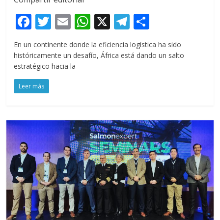
F
T
E
W
X
T
C
ac
w
m
h
el
o
En un continente donde la eficiencia logística ha sido
e
itt
ai
at
e
m
históricamente un desafío, África está dando un salto
b
er
l
s
gr
p
estratégico hacia la
o
A
a
ar
Leer más
o
p
m
ti
k
p
r