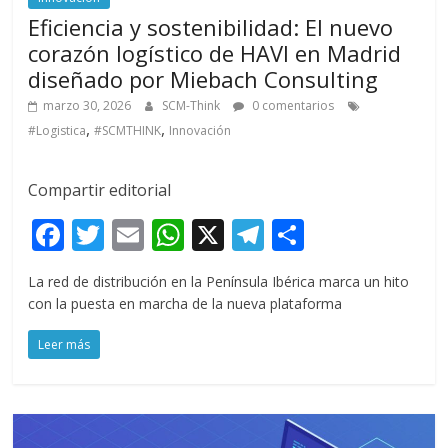
Eficiencia y sostenibilidad: El nuevo
corazón logístico de HAVI en Madrid
diseñado por Miebach Consulting
marzo 30, 2026
SCM-Think
0 comentarios
,
,
#Logistica
#SCMTHINK
Innovación
Compartir editorial
F
T
E
W
X
T
C
ac
w
m
h
el
o
La red de distribución en la Península Ibérica marca un hito
e
itt
ai
at
e
m
con la puesta en marcha de la nueva plataforma
b
er
l
s
gr
p
Leer más
o
A
a
ar
o
p
m
ti
k
p
r