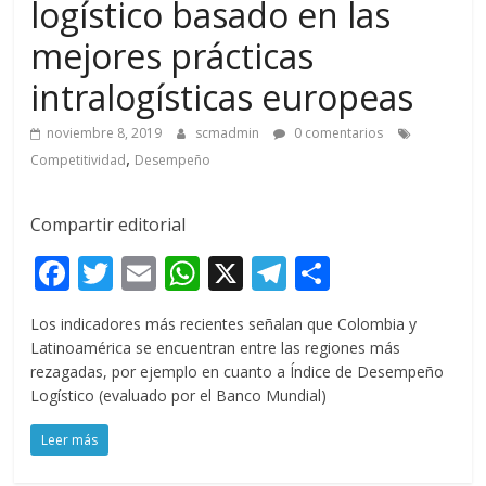
logístico basado en las
mejores prácticas
intralogísticas europeas
noviembre 8, 2019
scmadmin
0 comentarios
,
Competitividad
Desempeño
Compartir editorial
F
T
E
W
X
T
C
ac
w
m
h
el
o
Los indicadores más recientes señalan que Colombia y
e
itt
ai
at
e
m
Latinoamérica se encuentran entre las regiones más
b
er
l
s
gr
p
rezagadas, por ejemplo en cuanto a Índice de Desempeño
Logístico (evaluado por el Banco Mundial)
o
A
a
ar
o
p
m
ti
Leer más
k
p
r