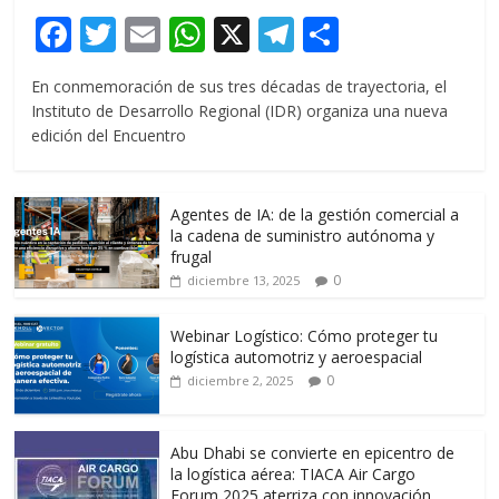
F
T
E
W
X
T
C
ac
w
m
h
el
o
En conmemoración de sus tres décadas de trayectoria, el
e
itt
ai
at
e
m
Instituto de Desarrollo Regional (IDR) organiza una nueva
b
er
l
s
gr
p
edición del Encuentro
o
A
a
ar
o
p
m
ti
Agentes de IA: de la gestión comercial a
k
p
r
la cadena de suministro autónoma y
frugal
0
diciembre 13, 2025
Webinar Logístico: Cómo proteger tu
logística automotriz y aeroespacial
0
diciembre 2, 2025
Abu Dhabi se convierte en epicentro de
la logística aérea: TIACA Air Cargo
Forum 2025 aterriza con innovación,