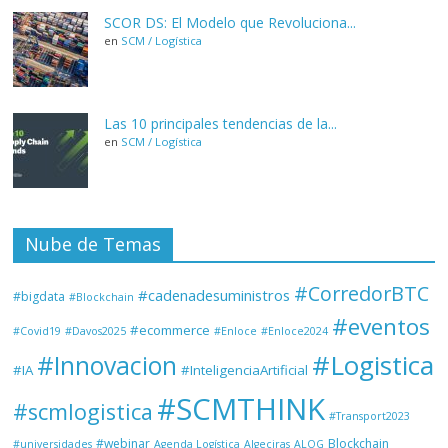
SCOR DS: El Modelo que Revoluciona...
en
SCM / Logística
Las 10 principales tendencias de la...
en
SCM / Logística
Nube de Temas
#CorredorBTC
#cadenadesuministros
#bigdata
#Blockchain
#eventos
#ecommerce
#Covid19
#Davos2025
#Enloce
#Enloce2024
#Logistica
#Innovacion
#IA
#InteligenciaArtificial
#SCMTHINK
#scmlogistica
#Transport2023
#webinar
Blockchain
#universidades
Agenda Logística
Algeciras
ALOG