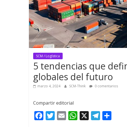
SCM / Logística
5 tendencias que defin
globales del futuro
marzo 4, 2024
SCM-Think
0 comentarios
Compartir editorial
F
T
E
W
X
T
C
ac
w
m
h
el
o