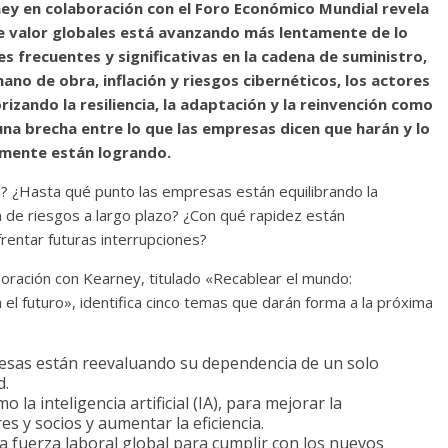
ey en colaboración con el Foro Económico Mundial revela
de valor globales está avanzando más lentamente de lo
s frecuentes y significativas en la cadena de suministro,
no de obra, inflación y riesgos cibernéticos, los actores
rizando la resiliencia, la adaptación y la reinvención como
una brecha entre lo que las empresas dicen que harán y lo
lmente están logrando.
ica? ¿Hasta qué punto las empresas están equilibrando la
ón de riesgos a largo plazo? ¿Con qué rapidez están
entar futuras interrupciones?
oración con Kearney, titulado «Recablear el mundo:
el futuro», identifica cinco temas que darán forma a la próxima
esas están reevaluando su dependencia de un solo
d.
la inteligencia artificial (IA), para mejorar la
s y socios y aumentar la eficiencia.
 la fuerza laboral global para cumplir con los nuevos