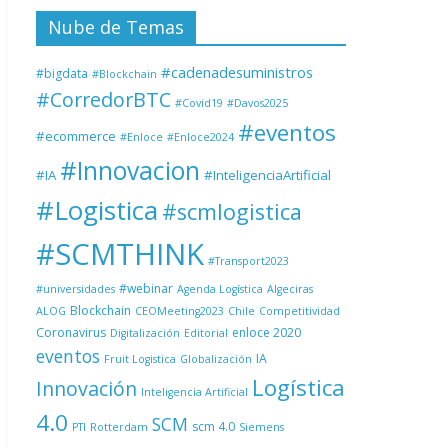
Nube de Temas
#cadenadesuministros
#bigdata
#Blockchain
#CorredorBTC
#Covid19
#Davos2025
#eventos
#ecommerce
#Enloce
#Enloce2024
#Innovacion
#IA
#InteligenciaArtificial
#Logistica
#scmlogistica
#SCMTHINK
#Transport2023
#webinar
#universidades
Agenda Logística
Algeciras
Blockchain
ALOG
CEOMeeting2023
Chile
Competitividad
Coronavirus
enloce 2020
Digitalización
Editorial
eventos
IA
Fruit Logistica
Globalización
Logística
Innovación
Inteligencia Artificial
4.0
SCM
scm 4.0
PTI
Rotterdam
Siemens