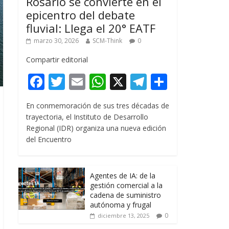
Rosario se convierte en el
epicentro del debate
fluvial: Llega el 20° EATF
marzo 30, 2026
SCM-Think
0
Compartir editorial
F
T
E
W
X
T
C
ac
w
m
h
el
o
En conmemoración de sus tres décadas de
e
itt
ai
at
e
m
trayectoria, el Instituto de Desarrollo
b
er
l
s
gr
p
Regional (IDR) organiza una nueva edición
del Encuentro
o
A
a
ar
o
p
m
ti
k
p
r
Agentes de IA: de la
gestión comercial a la
cadena de suministro
autónoma y frugal
0
diciembre 13, 2025