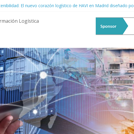
stenibilidad: El nuevo corazón logístico de HAVI en Madrid diseñado p
rmenta Logística: Resiliencia ante la Incertidumbre Global
l Talento Femenino: El Motor Estratégico que la Logística Ya No Pue
rmación Logística
Hacia la Era de las Cadenas de Suministro Predictivas y Autónomas
erte en el epicentro del debate fluvial: Llega el 20° EATF