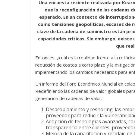
Una encuesta reciente realizada por Kearn
e
itt
ai
at
e
m
que la reconfiguración de las cadenas 
b
er
l
s
gr
p
esperado. En un contexto de interrupcione
o
A
a
ar
como tensiones geopolíticas, escasez de ma
clave de la cadena de suministro están prio
o
p
m
ti
capacidades críticas. Sin embargo, existe 
k
p
r
que rea
Entonces, ¿cuál es la realidad frente a la retór
reducción de costos a corto plazo y la mitigaci
implementando los cambios necesarios para enfr
Un informe del Foro Económico Mundial en colab
Redefiniendo las cadenas de valor globales para 
generación de cadenas de valor:
Desacoplamiento y reshoring: las empr
proveedor para reducir la vulnerabilida
Adopción de tecnologías avanzadas, como 
transparencia entre clientes, proveedore
Mejora de la capacitación y reciclaje de