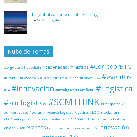
La globalización y el rol de la Log...
en
SCM / Logística
Nube de Temas
#CorredorBTC
#cadenadesuministros
#bigdata
#Blockchain
#eventos
#ecommerce
#Covid19
#Davos2025
#Enloce
#Enloce2024
#Logistica
#Innovacion
#IA
#InteligenciaArtificial
#SCMTHINK
#scmlogistica
#Transport2023
#webinar
Blockchain
#universidades
Agenda Logística
Algeciras
ALOG
Coronavirus
CEOMeeting2023
Chile
Competitividad
Digitalización
Editorial
Innovación
eventos
enloce 2020
IA
Fruit Logistica
Globalización