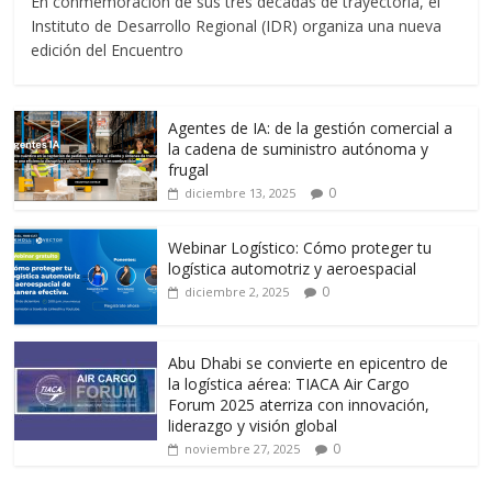
En conmemoración de sus tres décadas de trayectoria, el
e
itt
ai
at
e
m
Instituto de Desarrollo Regional (IDR) organiza una nueva
b
er
l
s
gr
p
edición del Encuentro
o
A
a
ar
o
p
m
ti
Agentes de IA: de la gestión comercial a
k
p
r
la cadena de suministro autónoma y
frugal
0
diciembre 13, 2025
Webinar Logístico: Cómo proteger tu
logística automotriz y aeroespacial
0
diciembre 2, 2025
Abu Dhabi se convierte en epicentro de
la logística aérea: TIACA Air Cargo
Forum 2025 aterriza con innovación,
liderazgo y visión global
0
noviembre 27, 2025