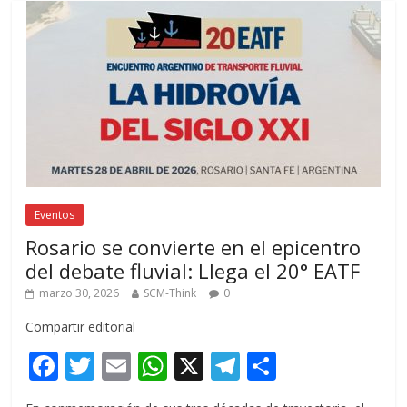
Eventos
Rosario se convierte en el epicentro
del debate fluvial: Llega el 20° EATF
marzo 30, 2026
SCM-Think
0
Compartir editorial
F
T
E
W
X
T
C
ac
w
m
h
el
o