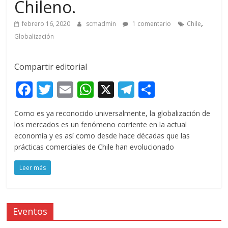
Chileno.
,
febrero 16, 2020
scmadmin
1 comentario
Chile
Globalización
Compartir editorial
F
T
E
W
X
T
C
ac
w
m
h
el
o
Como es ya reconocido universalmente, la globalización de
e
itt
ai
at
e
m
los mercados es un fenómeno corriente en la actual
b
er
l
s
gr
p
economía y es así como desde hace décadas que las
prácticas comerciales de Chile han evolucionado
o
A
a
ar
o
p
m
ti
Leer más
k
p
r
Eventos