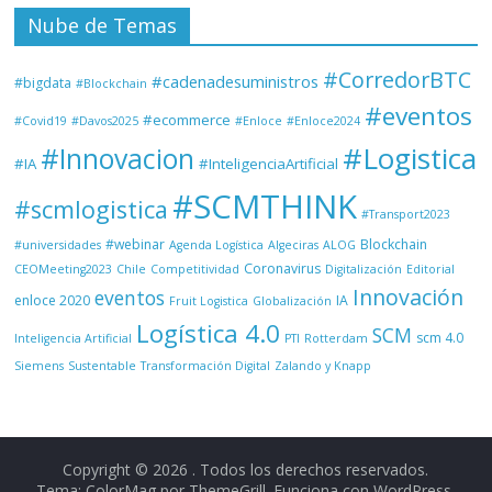
Nube de Temas
#CorredorBTC
#cadenadesuministros
#bigdata
#Blockchain
#eventos
#ecommerce
#Covid19
#Davos2025
#Enloce
#Enloce2024
#Logistica
#Innovacion
#IA
#InteligenciaArtificial
#SCMTHINK
#scmlogistica
#Transport2023
#webinar
Blockchain
#universidades
Agenda Logística
Algeciras
ALOG
Coronavirus
CEOMeeting2023
Chile
Competitividad
Digitalización
Editorial
Innovación
eventos
enloce 2020
IA
Fruit Logistica
Globalización
Logística 4.0
SCM
scm 4.0
Inteligencia Artificial
PTI
Rotterdam
Siemens
Sustentable
Transformación Digital
Zalando y Knapp
Copyright © 2026
. Todos los derechos reservados.
Tema: ColorMag por
ThemeGrill
. Funciona con
WordPress
.