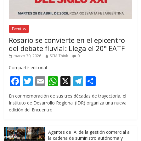
Eventos
Rosario se convierte en el epicentro
del debate fluvial: Llega el 20° EATF
marzo 30, 2026
SCM-Think
0
Compartir editorial
F
T
E
W
X
T
C
ac
w
m
h
el
o
En conmemoración de sus tres décadas de trayectoria, el
e
itt
ai
at
e
m
Instituto de Desarrollo Regional (IDR) organiza una nueva
b
er
l
s
gr
p
edición del Encuentro
o
A
a
ar
o
p
m
ti
Agentes de IA: de la gestión comercial a
la cadena de suministro autónoma y