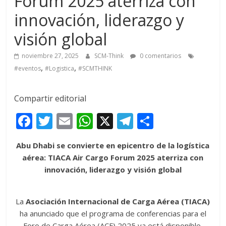
Forum 2025 aterriza con
innovación, liderazgo y
visión global
noviembre 27, 2025
SCM-Think
0 comentarios
,
,
#eventos
#Logistica
#SCMTHINK
Compartir editorial
F
T
E
W
X
T
C
ac
w
m
h
el
o
Abu Dhabi se convierte en epicentro de la logística
e
itt
ai
at
e
m
aérea: TIACA Air Cargo Forum 2025 aterriza con
b
er
l
s
gr
p
innovación, liderazgo y visión global
o
A
a
ar
o
p
m
ti
La
Asociación Internacional de Carga Aérea (TIACA)
k
p
r
ha anunciado que el programa de conferencias para el
Foro de Carga Aérea (ACF) 2025 ya está disponible,