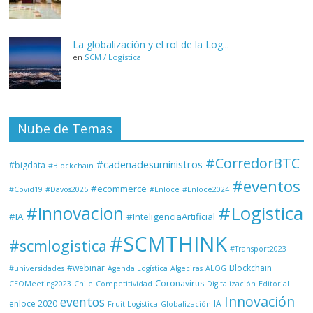
La globalización y el rol de la Log...
en
SCM / Logística
Nube de Temas
#CorredorBTC
#cadenadesuministros
#bigdata
#Blockchain
#eventos
#ecommerce
#Covid19
#Davos2025
#Enloce
#Enloce2024
#Logistica
#Innovacion
#IA
#InteligenciaArtificial
#SCMTHINK
#scmlogistica
#Transport2023
#webinar
Blockchain
#universidades
Agenda Logística
Algeciras
ALOG
Coronavirus
CEOMeeting2023
Chile
Competitividad
Digitalización
Editorial
Innovación
eventos
enloce 2020
IA
Fruit Logistica
Globalización