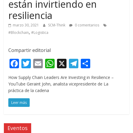
están invirtiendo en
resiliencia
marzo 30, 2021
SCM-Think
0 comentarios
,
#Blockchain
#Logistica
Compartir editorial
F
T
E
W
X
T
C
ac
w
m
h
el
o
How Supply Chain Leaders Are Investing in Resilience –
e
itt
ai
at
e
m
YouTube Geraint John, analista vicepresidente de La
b
er
l
s
gr
p
práctica de la cadena
o
A
a
ar
Leer más
o
p
m
ti
k
p
r
Eventos