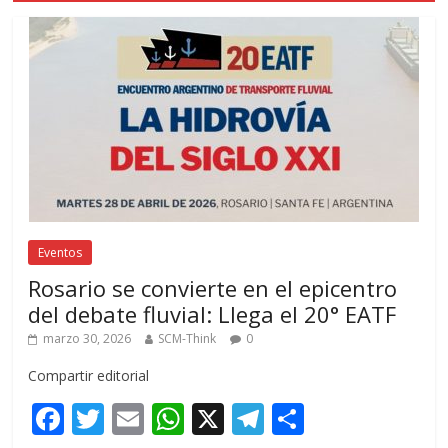
Eventos
Rosario se convierte en el epicentro
del debate fluvial: Llega el 20° EATF
marzo 30, 2026
SCM-Think
0
Compartir editorial
F
T
E
W
X
T
C