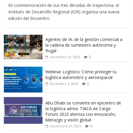
ac
w
m
h
el
o
En conmemoración de sus tres décadas de trayectoria, el
e
itt
ai
at
e
m
Instituto de Desarrollo Regional (IDR) organiza una nueva
b
er
l
s
gr
p
edición del Encuentro
o
A
a
ar
o
p
m
ti
Agentes de IA: de la gestión comercial a
k
p
r
la cadena de suministro autónoma y
frugal
0
diciembre 13, 2025
Webinar Logístico: Cómo proteger tu
logística automotriz y aeroespacial
0
diciembre 2, 2025
Abu Dhabi se convierte en epicentro de
la logística aérea: TIACA Air Cargo
Forum 2025 aterriza con innovación,
liderazgo y visión global
0
noviembre 27, 2025