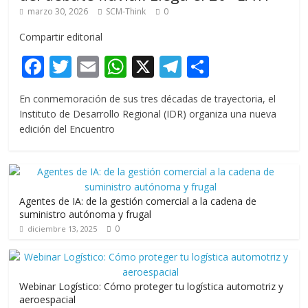
marzo 30, 2026
SCM-Think
0
Compartir editorial
F
T
E
W
X
T
C
ac
w
m
h
el
o
En conmemoración de sus tres décadas de trayectoria, el
e
itt
ai
at
e
m
Instituto de Desarrollo Regional (IDR) organiza una nueva
b
er
l
s
gr
p
edición del Encuentro
o
A
a
ar
o
p
m
ti
k
p
r
Agentes de IA: de la gestión comercial a la cadena de
suministro autónoma y frugal
0
diciembre 13, 2025
Webinar Logístico: Cómo proteger tu logística automotriz y
aeroespacial