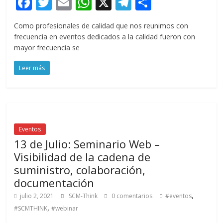
F
T
E
W
X
T
C
ac
w
m
h
el
o
Como profesionales de calidad que nos reunimos con
e
itt
ai
at
e
m
frecuencia en eventos dedicados a la calidad fueron con
b
er
l
s
gr
p
mayor frecuencia se
o
A
a
ar
Leer más
o
p
m
ti
k
p
r
Eventos
13 de Julio: Seminario Web –
Visibilidad de la cadena de
suministro, colaboración,
documentación
,
julio 2, 2021
SCM-Think
0 comentarios
#eventos
,
#SCMTHINK
#webinar