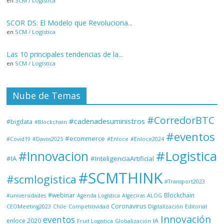
en
SCM / Logística
SCOR DS: El Modelo que Revoluciona...
en
SCM / Logística
Las 10 principales tendencias de la...
en
SCM / Logística
Nube de Temas
#CorredorBTC
#cadenadesuministros
#bigdata
#Blockchain
#eventos
#ecommerce
#Covid19
#Davos2025
#Enloce
#Enloce2024
#Logistica
#Innovacion
#IA
#InteligenciaArtificial
#SCMTHINK
#scmlogistica
#Transport2023
#webinar
Blockchain
#universidades
Agenda Logística
Algeciras
ALOG
Coronavirus
CEOMeeting2023
Chile
Competitividad
Digitalización
Editorial
Innovación
eventos
enloce 2020
IA
Fruit Logistica
Globalización