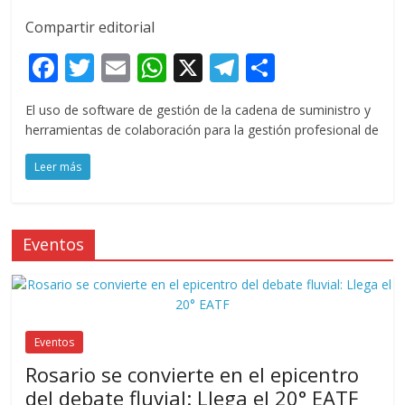
Compartir editorial
F
T
E
W
X
T
C
ac
w
m
h
el
o
El uso de software de gestión de la cadena de suministro y
e
itt
ai
at
e
m
herramientas de colaboración para la gestión profesional de
b
er
l
s
gr
p
Leer más
o
A
a
ar
o
p
m
ti
k
p
r
Eventos
Eventos
Rosario se convierte en el epicentro
del debate fluvial: Llega el 20° EATF