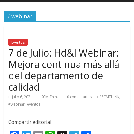
#webinar
Eventos
7 de Julio: Hd&l Webinar:
Mejora continua más allá
del departamento de
calidad
,
julio 6, 2021
SCM-Think
0 comentarios
#SCMTHINK
,
#webinar
eventos
Compartir editorial