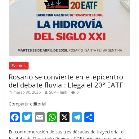
Eventos
Rosario se convierte en el epicentro
del debate fluvial: Llega el 20° EATF
marzo 30, 2026
SCM-Think
0
Compartir editorial
F
T
E
W
X
T
C
ac
w
m
h
el
o
En conmemoración de sus tres décadas de trayectoria, el
e
itt
ai
at
e
m
Instituto de Desarrollo Regional (IDR) organiza una nueva