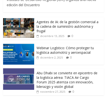
b
er
l
s
gr
p
edición del Encuentro
o
A
a
ar
o
p
m
ti
Agentes de IA: de la gestión comercial a
k
p
r
la cadena de suministro autónoma y
frugal
0
diciembre 13, 2025
Webinar Logístico: Cómo proteger tu
logística automotriz y aeroespacial
0
diciembre 2, 2025
Abu Dhabi se convierte en epicentro de
la logística aérea: TIACA Air Cargo
Forum 2025 aterriza con innovación,
liderazgo y visión global
0
noviembre 27, 2025