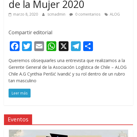
de la Mujer 2020
marzo 8, 2020
scmadmin
0 comentarios
ALOG
Compartir editorial
F
T
E
W
X
T
C
ac
w
m
h
el
o
Queremos obsequiarles una entrevista que realizamos a la
e
itt
ai
at
e
m
Gerente General de la Asociación Logística de Chile – ALOG
b
er
l
s
gr
p
Chile A.G Cynthia Perišić Ivandić y su rol dentro de un rubro
tan masculino
o
A
a
ar
o
p
m
ti
Leer más
k
p
r
Eventos