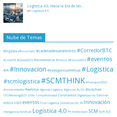
Logística 4.0: Hacia la Era de las...
en
Logística 4.0
Nube de Temas
#CorredorBTC
#cadenadesuministros
#bigdata
#Blockchain
#eventos
#ecommerce
#Covid19
#Davos2025
#Enloce
#Enloce2024
#Logistica
#Innovacion
#IA
#InteligenciaArtificial
#SCMTHINK
#scmlogistica
#Transport2023
#webinar
Blockchain
#universidades
Agenda Logística
Algeciras
ALOG
Coronavirus
CEOMeeting2023
Chile
Competitividad
Digitalización
Editorial
Innovación
eventos
enloce 2020
IA
Fruit Logistica
Globalización
Logística 4.0
SCM
scm 4.0
Inteligencia Artificial
PTI
Rotterdam