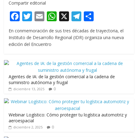
Compartir editorial
F
T
E
W
X
T
C
ac
w
m
h
el
o
En conmemoración de sus tres décadas de trayectoria, el
e
itt
ai
at
e
m
Instituto de Desarrollo Regional (IDR) organiza una nueva
b
er
l
s
gr
p
edición del Encuentro
o
A
a
ar
o
p
m
ti
k
p
r
Agentes de IA: de la gestión comercial a la cadena de
suministro autónoma y frugal
0
diciembre 13, 2025
Webinar Logístico: Cómo proteger tu logística automotriz y
aeroespacial
0
diciembre 2, 2025