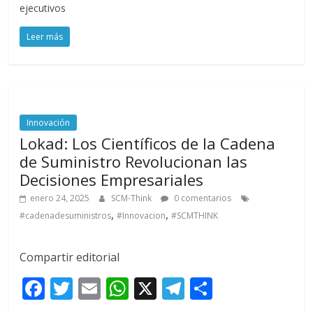
b
er
l
s
gr
p
ejecutivos
o
A
a
ar
Leer más
o
p
m
ti
k
p
r
Innovación
Lokad: Los Científicos de la Cadena
de Suministro Revolucionan las
Decisiones Empresariales
enero 24, 2025
SCM-Think
0 comentarios
,
,
#cadenadesuministros
#Innovacion
#SCMTHINK
Compartir editorial
F
T
E
W
X
T
C
ac
w
m
h
el
o