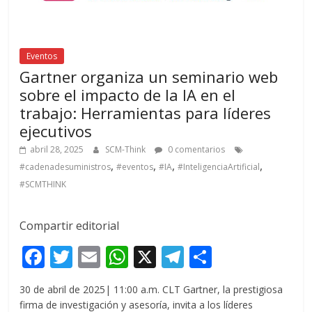
Eventos
Gartner organiza un seminario web
sobre el impacto de la IA en el
trabajo: Herramientas para líderes
ejecutivos
abril 28, 2025
SCM-Think
0 comentarios
,
,
,
,
#cadenadesuministros
#eventos
#IA
#InteligenciaArtificial
#SCMTHINK
Compartir editorial
F
T
E
W
X
T
C
ac
w
m
h
el
o
30 de abril de 2025| 11:00 a.m. CLT Gartner, la prestigiosa
e
itt
ai
at
e
m
firma de investigación y asesoría, invita a los líderes