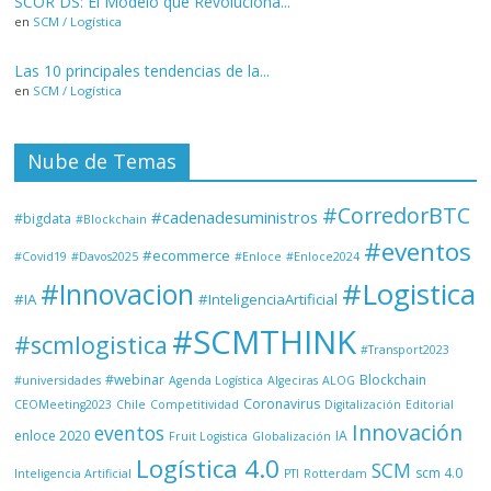
SCOR DS: El Modelo que Revoluciona...
en
SCM / Logística
Las 10 principales tendencias de la...
en
SCM / Logística
Nube de Temas
#CorredorBTC
#cadenadesuministros
#bigdata
#Blockchain
#eventos
#ecommerce
#Covid19
#Davos2025
#Enloce
#Enloce2024
#Logistica
#Innovacion
#IA
#InteligenciaArtificial
#SCMTHINK
#scmlogistica
#Transport2023
#webinar
Blockchain
#universidades
Agenda Logística
Algeciras
ALOG
Coronavirus
CEOMeeting2023
Chile
Competitividad
Digitalización
Editorial
Innovación
eventos
enloce 2020
IA
Fruit Logistica
Globalización
Logística 4.0
SCM
scm 4.0
Inteligencia Artificial
PTI
Rotterdam