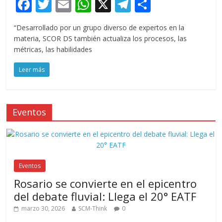
F
T
E
W
X
T
C
ac
w
m
h
el
o
“Desarrollado por un grupo diverso de expertos en la
e
itt
ai
at
e
m
materia, SCOR DS también actualiza los procesos, las
b
er
l
s
gr
p
métricas, las habilidades
o
A
a
ar
Leer más
o
p
m
ti
k
p
r
Eventos
Eventos
Rosario se convierte en el epicentro
del debate fluvial: Llega el 20° EATF
marzo 30, 2026
SCM-Think
0