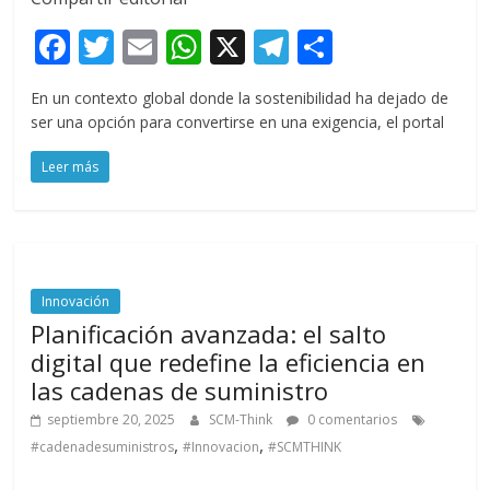
F
T
E
W
X
T
C
ac
w
m
h
el
o
En un contexto global donde la sostenibilidad ha dejado de
e
itt
ai
at
e
m
ser una opción para convertirse en una exigencia, el portal
b
er
l
s
gr
p
Leer más
o
A
a
ar
o
p
m
ti
k
p
r
Innovación
Planificación avanzada: el salto
digital que redefine la eficiencia en
las cadenas de suministro
septiembre 20, 2025
SCM-Think
0 comentarios
,
,
#cadenadesuministros
#Innovacion
#SCMTHINK