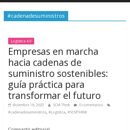
#cadenadesuministros
Logística 4.0
Empresas en marcha
hacia cadenas de
suministro sostenibles:
guía práctica para
transformar el futuro
diciembre 18, 2025
SCM-Think
0 comentarios
,
,
#cadenadesuministros
#Logistica
#SCMTHINK
Compartir editorial