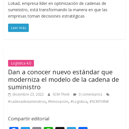
Lokad, empresa líder en optimización de cadenas de
e
itt
ai
at
e
m
suministro, está transformando la manera en que las
b
er
l
s
gr
p
empresas toman decisiones estratégicas
o
A
a
ar
Leer más
o
p
m
ti
k
p
r
Logística 4.0
Dan a conocer nuevo estándar que
moderniza el modelo de la cadena de
suministro
diciembre 23, 2022
SCM-Think
0 comentarios
,
,
,
#cadenadesuministros
#Innovacion
#Logistica
#SCMTHINK
Compartir editorial