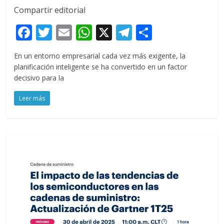
Compartir editorial
F
T
E
W
X
T
C
ac
w
m
h
el
o
En un entorno empresarial cada vez más exigente, la
e
itt
ai
at
e
m
planificación inteligente se ha convertido en un factor
b
er
l
s
gr
p
decisivo para la
o
A
a
ar
Leer más
o
p
m
ti
k
p
r