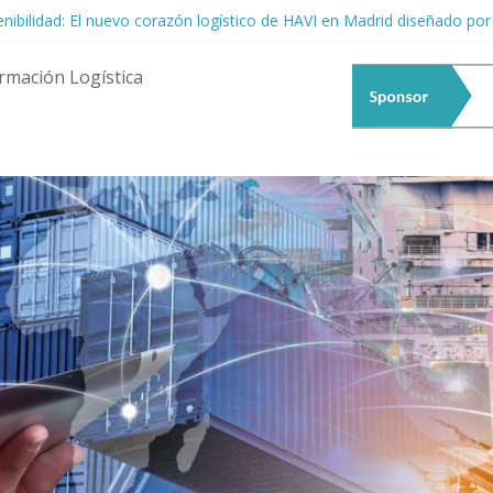
tenibilidad: El nuevo corazón logístico de HAVI en Madrid diseñado po
menta Logística: Resiliencia ante la Incertidumbre Global
 Talento Femenino: El Motor Estratégico que la Logística Ya No Pued
rmación Logística
acia la Era de las Cadenas de Suministro Predictivas y Autónomas
erte en el epicentro del debate fluvial: Llega el 20° EATF