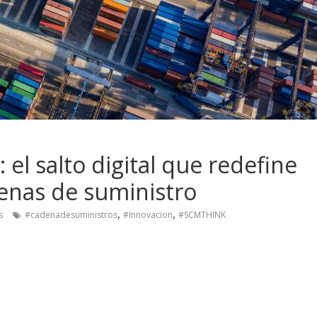
 el salto digital que redefine
adenas de suministro
,
,
s
#cadenadesuministros
#Innovacion
#SCMTHINK