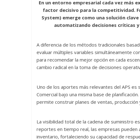
En un entorno empresarial cada vez más exi
e
itt
ai
at
e
m
factor decisivo para la competitividad. 
b
er
l
s
gr
p
System) emerge como una solución clave p
o
A
a
ar
automatizando decisiones críticas y
o
p
m
ti
k
p
r
A diferencia de los métodos tradicionales basado
evaluar múltiples variables simultáneamente co
para recomendar la mejor opción en cada escena
cambio radical en la toma de decisiones operati
Uno de los aportes más relevantes del APS es s
Comercial bajo una misma base de planificación.
permite construir planes de ventas, producción
La visibilidad total de la cadena de suministro 
reportes en tiempo real, las empresas pueden an
inventario, fortaleciendo su capacidad de respu