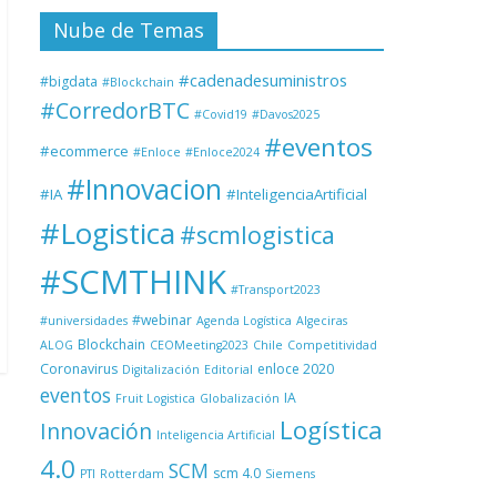
Nube de Temas
#cadenadesuministros
#bigdata
#Blockchain
#CorredorBTC
#Covid19
#Davos2025
#eventos
#ecommerce
#Enloce
#Enloce2024
#Innovacion
#IA
#InteligenciaArtificial
#Logistica
#scmlogistica
#SCMTHINK
#Transport2023
#webinar
#universidades
Agenda Logística
Algeciras
Blockchain
ALOG
CEOMeeting2023
Chile
Competitividad
Coronavirus
enloce 2020
Digitalización
Editorial
eventos
IA
Fruit Logistica
Globalización
Logística
Innovación
Inteligencia Artificial
4.0
SCM
scm 4.0
PTI
Rotterdam
Siemens