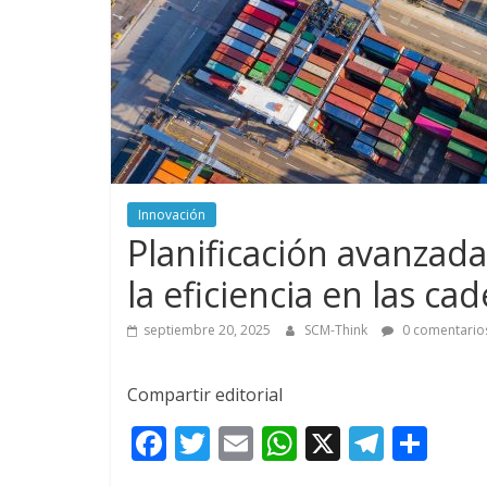
Innovación
Planificación avanzada:
la eficiencia en las c
septiembre 20, 2025
SCM-Think
0 comentario
Compartir editorial
F
T
E
W
X
T
C
ac
w
m
h
el
o