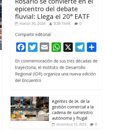
Rosario se convierte en el
epicentro del debate
fluvial: Llega el 20° EATF
marzo 30, 2026
SCM-Think
0
Compartir editorial
F
T
E
W
X
T
C
ac
w
m
h
el
o
En conmemoración de sus tres décadas de
e
itt
ai
at
e
m
trayectoria, el Instituto de Desarrollo
b
er
l
s
gr
p
Regional (IDR) organiza una nueva edición
del Encuentro
o
A
a
ar
o
p
m
ti
k
p
r
Agentes de IA: de la
gestión comercial a la
cadena de suministro
autónoma y frugal
0
diciembre 13, 2025