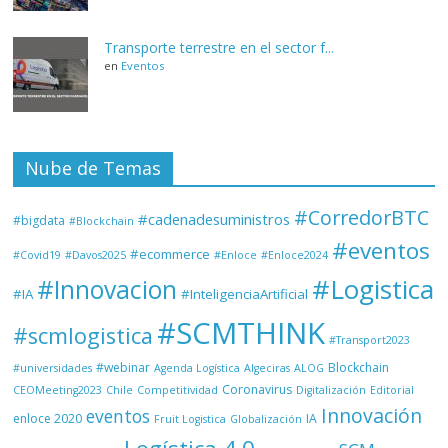
Transporte terrestre en el sector f...
en
Eventos
Nube de Temas
#CorredorBTC
#cadenadesuministros
#bigdata
#Blockchain
#eventos
#ecommerce
#Covid19
#Davos2025
#Enloce
#Enloce2024
#Logistica
#Innovacion
#IA
#InteligenciaArtificial
#SCMTHINK
#scmlogistica
#Transport2023
#webinar
Blockchain
#universidades
Agenda Logística
Algeciras
ALOG
Coronavirus
CEOMeeting2023
Chile
Competitividad
Digitalización
Editorial
Innovación
eventos
enloce 2020
IA
Fruit Logistica
Globalización