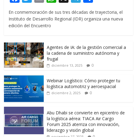
ac
w
m
h
el
o
En conmemoración de sus tres décadas de trayectoria, el
e
itt
ai
at
e
m
Instituto de Desarrollo Regional (IDR) organiza una nueva
b
er
l
s
gr
p
edición del Encuentro
o
A
a
ar
o
p
m
ti
Agentes de IA: de la gestión comercial a
k
p
r
la cadena de suministro autónoma y
frugal
0
diciembre 13, 2025
Webinar Logístico: Cómo proteger tu
logística automotriz y aeroespacial
0
diciembre 2, 2025
Abu Dhabi se convierte en epicentro de
la logística aérea: TIACA Air Cargo
Forum 2025 aterriza con innovación,
liderazgo y visión global
0
noviembre 27, 2025