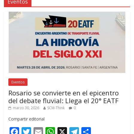
Eventos
Eventos
Rosario se convierte en el epicentro
del debate fluvial: Llega el 20° EATF
marzo 30, 2026
SCM-Think
0
Compartir editorial
F
T
E
W
X
T
C