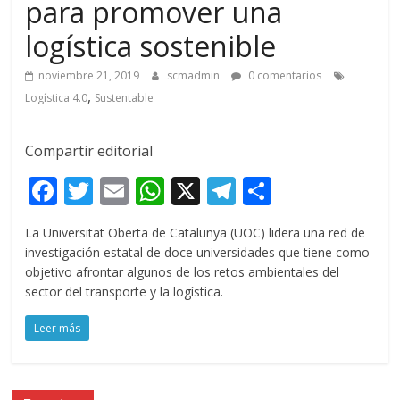
para promover una
logística sostenible
noviembre 21, 2019
scmadmin
0 comentarios
,
Logística 4.0
Sustentable
Compartir editorial
F
T
E
W
X
T
C
ac
w
m
h
el
o
La Universitat Oberta de Catalunya (UOC) lidera una red de
e
itt
ai
at
e
m
investigación estatal de doce universidades que tiene como
b
er
l
s
gr
p
objetivo afrontar algunos de los retos ambientales del
sector del transporte y la logística.
o
A
a
ar
o
p
m
ti
Leer más
k
p
r