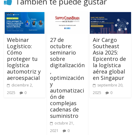
También te puede gustar
Webinar
27 de
Air Cargo
Logístico:
octubre:
Southeast
Cómo
seminario
Asia 2025:
proteger tu
sobre
Epicentro de
logística
digitalización
la logística
automotriz y
,
aérea global
aeroespacial
optimización
en Singapur
y
diciembre 2,
septiembre 20,
automatizaci
2025
0
2025
0
ón de
complejas
cadenas de
suministro
octubre 21,
2021
0