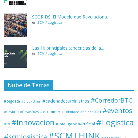
SCOR DS: El Modelo que Revoluciona...
en
SCM / Logística
Las 10 principales tendencias de la...
en
SCM / Logística
Nube de Temas
#CorredorBTC
#cadenadesuministros
#bigdata
#Blockchain
#eventos
#ecommerce
#Covid19
#Davos2025
#Enloce
#Enloce2024
#Logistica
#Innovacion
#IA
#InteligenciaArtificial
#SCMTHINK
#scmlogistica