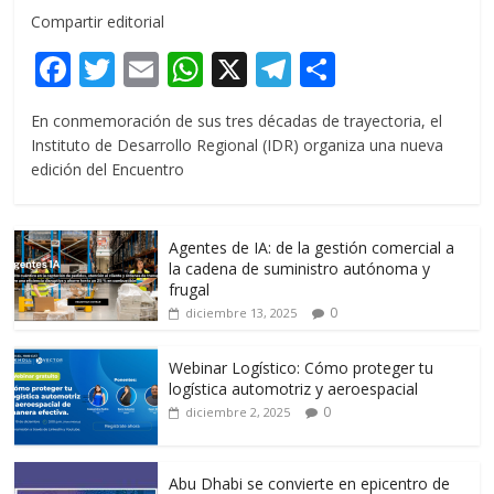
Compartir editorial
F
T
E
W
X
T
C
ac
w
m
h
el
o
En conmemoración de sus tres décadas de trayectoria, el
e
itt
ai
at
e
m
Instituto de Desarrollo Regional (IDR) organiza una nueva
b
er
l
s
gr
p
edición del Encuentro
o
A
a
ar
o
p
m
ti
Agentes de IA: de la gestión comercial a
k
p
r
la cadena de suministro autónoma y
frugal
0
diciembre 13, 2025
Webinar Logístico: Cómo proteger tu
logística automotriz y aeroespacial
0
diciembre 2, 2025
Abu Dhabi se convierte en epicentro de