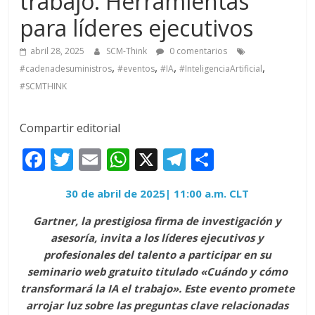
trabajo: Herramientas
para líderes ejecutivos
abril 28, 2025
SCM-Think
0 comentarios
,
,
,
,
#cadenadesuministros
#eventos
#IA
#InteligenciaArtificial
#SCMTHINK
Compartir editorial
F
T
E
W
X
T
C
ac
w
m
h
el
o
30 de abril de 2025| 11:00 a.m. CLT
e
itt
ai
at
e
m
b
er
l
s
gr
p
Gartner, la prestigiosa firma de investigación y
asesoría, invita a los líderes ejecutivos y
o
A
a
ar
profesionales del talento a participar en su
o
p
m
ti
seminario web gratuito titulado «Cuándo y cómo
k
p
r
transformará la IA el trabajo». Este evento promete
arrojar luz sobre las preguntas clave relacionadas