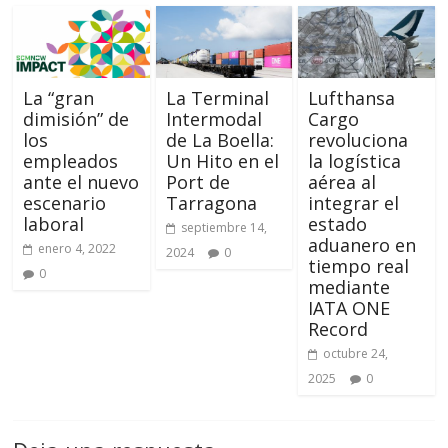
La “gran
La Terminal
Lufthansa
dimisión” de
Intermodal
Cargo
los
de La Boella:
revoluciona
empleados
Un Hito en el
la logística
ante el nuevo
Port de
aérea al
escenario
Tarragona
integrar el
laboral
estado
septiembre 14,
aduanero en
enero 4, 2022
2024
0
tiempo real
0
mediante
IATA ONE
Record
octubre 24,
2025
0