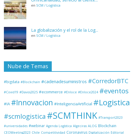
en
SCM / Logística
La globalización y el rol de la Log...
en
SCM / Logística
Nube de Temas
#CorredorBTC
#cadenadesuministros
#bigdata
#Blockchain
#eventos
#ecommerce
#Covid19
#Davos2025
#Enloce
#Enloce2024
#Logistica
#Innovacion
#IA
#InteligenciaArtificial
#SCMTHINK
#scmlogistica
#Transport2023
#webinar
Blockchain
#universidades
Agenda Logística
Algeciras
ALOG
Coronavirus
CEOMeeting2023
Chile
Competitividad
Digitalización
Editorial