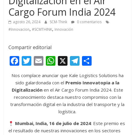
Digitalización en el Air
Cargo Forum India 2024
agosto 26, 2024
SCM-Think
0 comentarios
,
,
#Innovacion
#SCMTHINK
Innovación
Compartir editorial
F
T
E
W
X
T
C
ac
w
m
h
el
o
Nos complace anunciar que Kale Logistics Solutions ha
e
itt
ai
at
e
m
sido galardonada con el
Premio Innovatopia a la
b
er
l
s
gr
p
Digitalización
en el Air Cargo Forum India 2024. Este
o
A
a
ar
reconocimiento destaca nuestro compromiso con la
transformación digital en la industria del transporte y la
o
p
m
ti
logística.
k
p
r
Mumbai, India, 16 de julio de 2024
: Este premio es
el resultado de nuestras innovaciones en los sectores