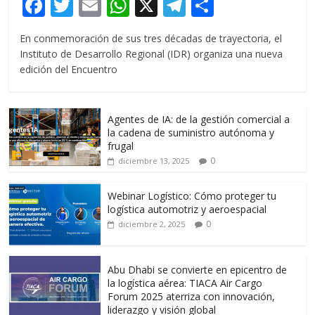
F
T
E
W
X
T
C
ac
w
m
h
el
o
En conmemoración de sus tres décadas de trayectoria, el
e
itt
ai
at
e
m
Instituto de Desarrollo Regional (IDR) organiza una nueva
b
er
l
s
gr
p
edición del Encuentro
o
A
a
ar
o
p
m
ti
Agentes de IA: de la gestión comercial a
k
p
r
la cadena de suministro autónoma y
frugal
0
diciembre 13, 2025
Webinar Logístico: Cómo proteger tu
logística automotriz y aeroespacial
0
diciembre 2, 2025
Abu Dhabi se convierte en epicentro de
la logística aérea: TIACA Air Cargo
Forum 2025 aterriza con innovación,
liderazgo y visión global