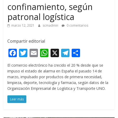
confinamiento, según
patronal logística
marzo 12, 2021
scmadmin
0 comentarios
Compartir editorial
F
T
E
W
X
T
C
ac
w
m
h
el
o
El comercio electrónico ha crecido el 20 % desde que se
e
itt
ai
at
e
m
impuso el estado de alarma en España el pasado 14 de
b
er
l
s
gr
p
marzo, impulsado por productos de primera necesidad,
limpieza, deporte, tecnología y farmacia, según datos de la
o
A
a
ar
Organización Empresarial de Logística y Transporte UNO.
o
p
m
ti
Leer más
k
p
r