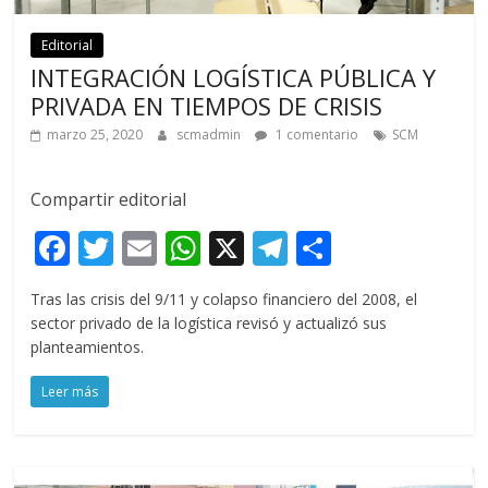
Editorial
INTEGRACIÓN LOGÍSTICA PÚBLICA Y
PRIVADA EN TIEMPOS DE CRISIS
marzo 25, 2020
scmadmin
1 comentario
SCM
Compartir editorial
F
T
E
W
X
T
C
ac
w
m
h
el
o
Tras las crisis del 9/11 y colapso financiero del 2008, el
e
itt
ai
at
e
m
sector privado de la logística revisó y actualizó sus
b
er
l
s
gr
p
planteamientos.
o
A
a
ar
Leer más
o
p
m
ti
k
p
r