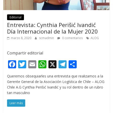
Editorial
Entrevista: Cynthia Perišić Ivandić
Día Internacional de la Mujer 2020
marzo 8, 2020
scmadmin
0 comentarios
ALOG
Compartir editorial
F
T
E
W
X
T
C
ac
w
m
h
el
o
Queremos obsequiarles una entrevista que realizamos a la
e
itt
ai
at
e
m
Gerente General de la Asociación Logística de Chile – ALOG
b
er
l
s
gr
p
Chile A.G Cynthia Perišić Ivandić y su rol dentro de un rubro
tan masculino
o
A
a
ar
o
p
m
ti
Leer más
k
p
r