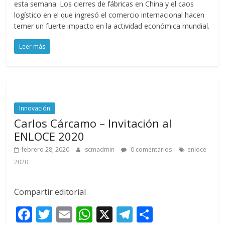
esta semana. Los cierres de fábricas en China y el caos
o
A
a
ar
logístico en el que ingresó el comercio internacional hacen
o
p
m
ti
temer un fuerte impacto en la actividad económica mundial.
k
p
r
Leer más
Innovación
Carlos Cárcamo – Invitación al
ENLOCE 2020
febrero 28, 2020
scmadmin
0 comentarios
enloce
2020
Compartir editorial
F
T
E
W
X
T
C