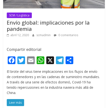
SCM / Logística
Envío global: implicaciones por la
pandemia
abril 12, 2020
scmadmin
0 comentarios
Compartir editorial
F
T
E
W
X
T
C
ac
w
m
h
el
o
El brote del virus tiene implicaciones en los flujos de envío
e
itt
ai
at
e
m
de contenedores y en las cadenas de suministro mundiales.
b
er
l
s
gr
p
A través de una serie de efectos dominó, Covid-19 ha
tenido repercusiones en la industria naviera más allá de
o
A
a
ar
China.
o
p
m
ti
Leer más
k
p
r