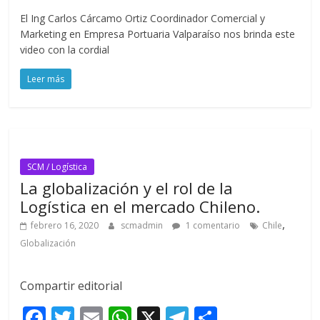
ac
w
m
h
el
o
El Ing Carlos Cárcamo Ortiz Coordinador Comercial y
e
itt
ai
at
e
m
Marketing en Empresa Portuaria Valparaíso nos brinda este
b
er
l
s
gr
p
video con la cordial
o
A
a
ar
Leer más
o
p
m
ti
k
p
r
SCM / Logística
La globalización y el rol de la
Logística en el mercado Chileno.
,
febrero 16, 2020
scmadmin
1 comentario
Chile
Globalización
Compartir editorial
F
T
E
W
X
T
C