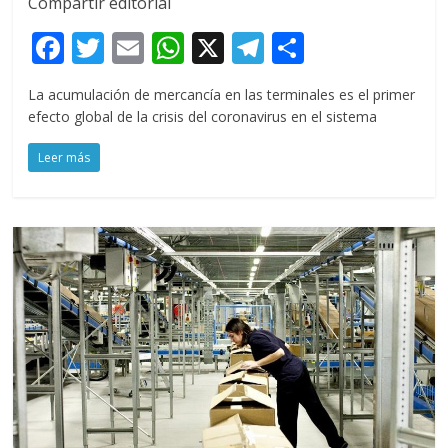
Compartir editorial
F
T
E
W
X
T
C
ac
w
m
h
el
o
La acumulación de mercancía en las terminales es el primer
e
itt
ai
at
e
m
efecto global de la crisis del coronavirus en el sistema
b
er
l
s
gr
p
Leer más
o
A
a
ar
o
p
m
ti
k
p
r