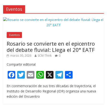
Eventos
Eventos
Rosario se convierte en el epicentro
del debate fluvial: Llega el 20° EATF
marzo 30, 2026
SCM-Think
0
Compartir editorial
F
T
E
W
X
T
C
ac
w
m
h
el
o
En conmemoración de sus tres décadas de trayectoria, el
e
itt
ai
at
e
m
Instituto de Desarrollo Regional (IDR) organiza una nueva
b
er
l
s
gr
p
edición del Encuentro
o
A
a
ar