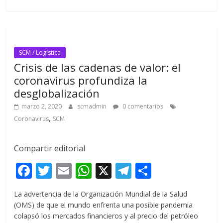
k
p
r
SCM / Logística
Crisis de las cadenas de valor: el
coronavirus profundiza la
desglobalización
marzo 2, 2020
scmadmin
0 comentarios
,
Coronavirus
SCM
Compartir editorial
F
T
E
W
X
T
C
ac
w
m
h
el
o
La advertencia de la Organización Mundial de la Salud
e
itt
ai
at
e
m
(OMS) de que el mundo enfrenta una posible pandemia
b
er
l
s
gr
p
colapsó los mercados financieros y al precio del petróleo