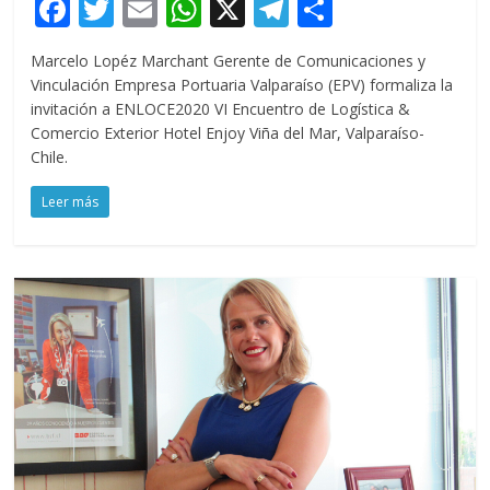
F
T
E
W
X
T
C
ac
w
m
h
el
o
Marcelo Lopéz Marchant Gerente de Comunicaciones y
e
itt
ai
at
e
m
Vinculación Empresa Portuaria Valparaíso (EPV) formaliza la
b
er
l
s
gr
p
invitación a ENLOCE2020 VI Encuentro de Logística &
Comercio Exterior Hotel Enjoy Viña del Mar, Valparaíso-
o
A
a
ar
Chile.
o
p
m
ti
Leer más
k
p
r