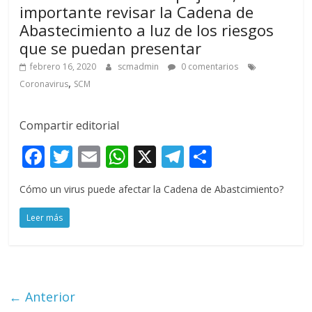
importante revisar la Cadena de
Abastecimiento a luz de los riesgos
que se puedan presentar
febrero 16, 2020
scmadmin
0 comentarios
,
Coronavirus
SCM
Compartir editorial
F
T
E
W
X
T
C
ac
w
m
h
el
o
Cómo un virus puede afectar la Cadena de Abastcimiento?
e
itt
ai
at
e
m
b
er
l
s
gr
p
Leer más
o
A
a
ar
o
p
m
ti
k
p
r
← Anterior