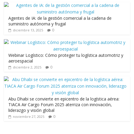
o
p
m
ti
k
p
r
Agentes de IA: de la gestión comercial a la cadena de
suministro autónoma y frugal
0
diciembre 13, 2025
Webinar Logístico: Cómo proteger tu logística automotriz y
aeroespacial
0
diciembre 2, 2025
Abu Dhabi se convierte en epicentro de la logística aérea:
TIACA Air Cargo Forum 2025 aterriza con innovación,
liderazgo y visión global
0
noviembre 27, 2025