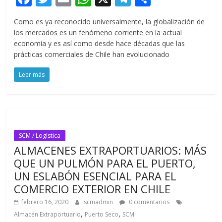
ac
w
m
h
el
o
Como es ya reconocido universalmente, la globalización de
e
itt
ai
at
e
m
los mercados es un fenómeno corriente en la actual
b
er
l
s
gr
p
economía y es así como desde hace décadas que las
prácticas comerciales de Chile han evolucionado
o
A
a
ar
o
p
m
ti
Leer más
k
p
r
SCM / Logística
ALMACENES EXTRAPORTUARIOS: MÁS
QUE UN PULMÓN PARA EL PUERTO,
UN ESLABÓN ESENCIAL PARA EL
COMERCIO EXTERIOR EN CHILE
febrero 16, 2020
scmadmin
0 comentarios
,
,
Almacén Extraportuario
Puerto Seco
SCM