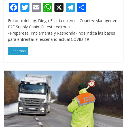
F
T
E
W
X
T
C
ac
w
m
h
el
o
Editorial del Ing. Diego Espitia quien es Country Manager en
e
itt
ai
at
e
m
E2E Supply Chain. En este editorial
b
er
l
s
gr
p
«Prepárese, implemente y Responda» nos indica las bases
para enfrentar el escenario actual COVID-19
o
A
a
ar
o
p
m
ti
Leer más
k
p
r