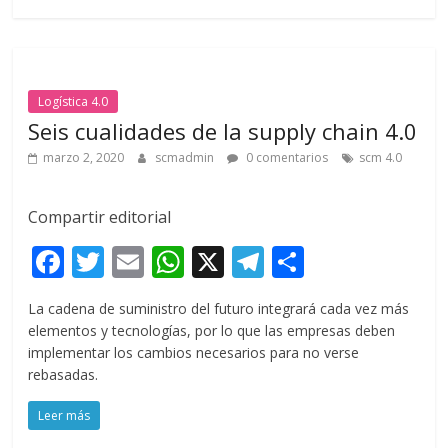
o
p
m
ti
k
p
r
Logística 4.0
Seis cualidades de la supply chain 4.0
marzo 2, 2020
scmadmin
0 comentarios
scm 4.0
Compartir editorial
F
T
E
W
X
T
C
ac
w
m
h
el
o
La cadena de suministro del futuro integrará cada vez más
e
itt
ai
at
e
m
elementos y tecnologías, por lo que las empresas deben
b
er
l
s
gr
p
implementar los cambios necesarios para no verse
rebasadas.
o
A
a
ar
o
p
m
ti
Leer más