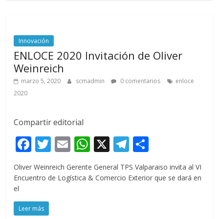
Innovación
ENLOCE 2020 Invitación de Oliver
Weinreich
marzo 5, 2020
scmadmin
0 comentarios
enloce
2020
Compartir editorial
F
T
E
W
X
T
C
ac
w
m
h
el
o
Oliver Weinreich Gerente General TPS Valparaiso invita al VI
e
itt
ai
at
e
m
Encuentro de Logística & Comercio Exterior que se dará en
b
er
l
s
gr
p
el
o
A
a
ar
Leer más