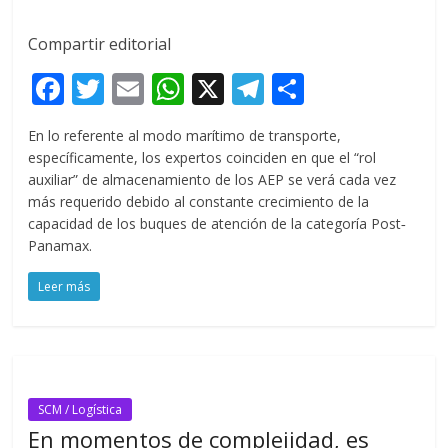
Compartir editorial
F
T
E
W
X
T
C
ac
w
m
h
el
o
En lo referente al modo marítimo de transporte,
e
itt
ai
at
e
m
específicamente, los expertos coinciden en que el “rol
b
er
l
s
gr
p
auxiliar” de almacenamiento de los AEP se verá cada vez
más requerido debido al constante crecimiento de la
o
A
a
ar
capacidad de los buques de atención de la categoría Post‐
o
p
m
ti
Panamax.
k
p
r
Leer más
SCM / Logística
En momentos de complejidad, es