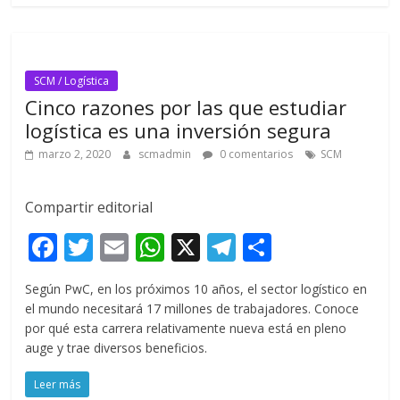
k
p
r
SCM / Logística
Cinco razones por las que estudiar
logística es una inversión segura
marzo 2, 2020
scmadmin
0 comentarios
SCM
Compartir editorial
F
T
E
W
X
T
C
ac
w
m
h
el
o
Según PwC, en los próximos 10 años, el sector logístico en
e
itt
ai
at
e
m
el mundo necesitará 17 millones de trabajadores. Conoce
b
er
l
s
gr
p
por qué esta carrera relativamente nueva está en pleno
auge y trae diversos beneficios.
o
A
a
ar
o
p
m
ti
Leer más