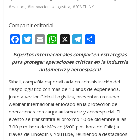
,
,
,
#eventos
#Innovacion
#Logistica
#SCMTHINK
Compartir editorial
F
T
E
W
X
T
C
ac
w
m
h
el
o
Expertos internacionales comparten estrategias
e
itt
ai
at
e
m
para proteger operaciones críticas en la industria
b
er
l
s
gr
p
automotriz y aeroespacial
o
A
a
ar
Skholl, compañía especializada en administración del
o
p
m
ti
riesgo logístico con más de 10 años de experiencia,
k
p
r
junto a Vector Global Logistics, presentan un nuevo
webinar internacional enfocado en la protección de
operaciones con carga automotriz y aeroespacial. El
evento se transmitirá el próximo 10 de diciembre a las
3:00 p.m. hora de México (6:00 p.m. hora de Chile) a
través de LinkedIn y YouTube, reuniendo a destacados