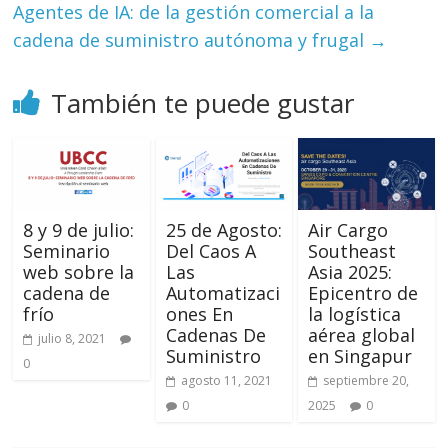
Agentes de IA: de la gestión comercial a la
cadena de suministro autónoma y frugal
→
También te puede gustar
8 y 9 de julio:
25 de Agosto:
Air Cargo
Seminario
Del Caos A
Southeast
web sobre la
Las
Asia 2025:
cadena de
Automatizaci
Epicentro de
frío
ones En
la logística
Cadenas De
aérea global
julio 8, 2021
Suministro
en Singapur
0
agosto 11, 2021
septiembre 20,
0
2025
0