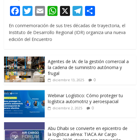
F
T
E
W
X
T
C
ac
w
m
h
el
o
En conmemoración de sus tres décadas de trayectoria, el
e
itt
ai
at
e
m
Instituto de Desarrollo Regional (IDR) organiza una nueva
b
er
l
s
gr
p
edición del Encuentro
o
A
a
ar
o
p
m
ti
Agentes de IA: de la gestión comercial a
k
p
r
la cadena de suministro autónoma y
frugal
0
diciembre 13, 2025
Webinar Logístico: Cómo proteger tu
logística automotriz y aeroespacial
0
diciembre 2, 2025
Abu Dhabi se convierte en epicentro de
la logística aérea: TIACA Air Cargo