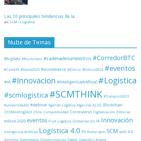
Las 10 principales tendencias de la...
en
SCM / Logística
Nube de Temas
#CorredorBTC
#cadenadesuministros
#bigdata
#Blockchain
#eventos
#ecommerce
#Covid19
#Davos2025
#Enloce
#Enloce2024
#Logistica
#Innovacion
#IA
#InteligenciaArtificial
#SCMTHINK
#scmlogistica
#Transport2023
#webinar
Blockchain
#universidades
Agenda Logística
Algeciras
ALOG
Coronavirus
CEOMeeting2023
Chile
Competitividad
Digitalización
Editorial
Innovación
eventos
enloce 2020
IA
Fruit Logistica
Globalización
Logística 4.0
SCM
scm 4.0
Inteligencia Artificial
PTI
Rotterdam
Siemens
Sustentable
Transformación Digital
Zalando y Knapp