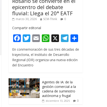
Rosario se convierte en el
epicentro del debate
fluvial: Llega el 20° EATF
marzo 30, 2026
SCM-Think
0
Compartir editorial
F
T
E
W
X
T
C
ac
w
m
h
el
o
En conmemoración de sus tres décadas de
e
itt
ai
at
e
m
trayectoria, el Instituto de Desarrollo
b
er
l
s
gr
p
Regional (IDR) organiza una nueva edición
del Encuentro
o
A
a
ar
o
p
m
ti
k
p
r
Agentes de IA: de la
gestión comercial a la
cadena de suministro
autónoma y frugal
0
diciembre 13, 2025