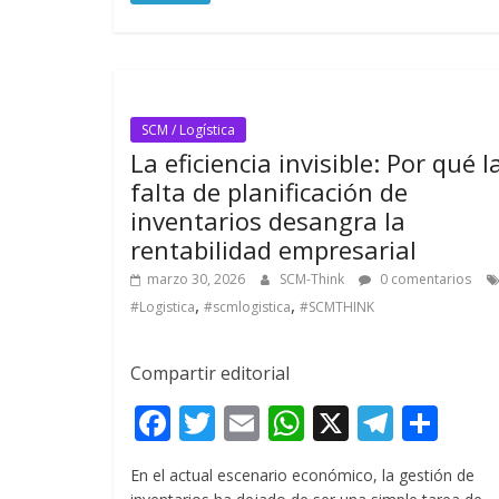
o
p
m
ti
k
p
r
SCM / Logística
La eficiencia invisible: Por qué l
falta de planificación de
inventarios desangra la
rentabilidad empresarial
marzo 30, 2026
SCM-Think
0 comentarios
,
,
#Logistica
#scmlogistica
#SCMTHINK
Compartir editorial
F
T
E
W
X
T
C
ac
w
m
h
el
o
En el actual escenario económico, la gestión de
e
itt
ai
at
e
m