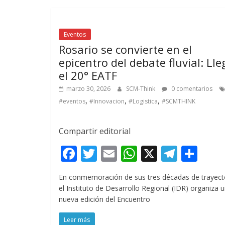
k
p
r
Eventos
Rosario se convierte en el
epicentro del debate fluvial: Lle
el 20° EATF
marzo 30, 2026
SCM-Think
0 comentarios
,
,
,
#eventos
#Innovacion
#Logistica
#SCMTHINK
Compartir editorial
F
T
E
W
X
T
C
ac
w
m
h
el
o
En conmemoración de sus tres décadas de trayecto
e
itt
ai
at
e
m
el Instituto de Desarrollo Regional (IDR) organiza 
b
er
l
s
gr
p
nueva edición del Encuentro
o
A
a
ar
Leer más