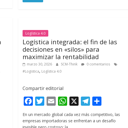
o
A
a
ar
o
p
m
ti
k
p
r
Logística 4.0
a
Logística integrada: el fin de las
decisiones en «silos» para
maximizar la rentabilidad
marzo 30, 2026
SCM-Think
0 comentarios
,
#Logistica
Logística 4.0
Compartir editorial
F
T
E
W
X
T
C
ac
w
m
h
el
o
En un mercado global cada vez más competitivo, las
e
itt
ai
at
e
m
empresas importadoras se enfrentan a un desafío
invisible pero costoso: la