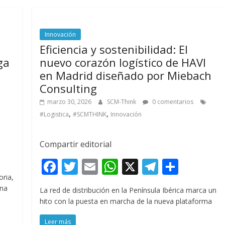
Innovación
Eficiencia y sostenibilidad: El
ga
nuevo corazón logístico de HAVI
en Madrid diseñado por Miebach
Consulting
marzo 30, 2026
SCM-Think
0 comentarios
,
,
#Logistica
#SCMTHINK
Innovación
Compartir editorial
F
T
E
W
X
T
C
ac
w
m
h
el
o
ria,
una
La red de distribución en la Península Ibérica marca un
e
itt
ai
at
e
m
hito con la puesta en marcha de la nueva plataforma
b
er
l
s
gr
p
Leer más