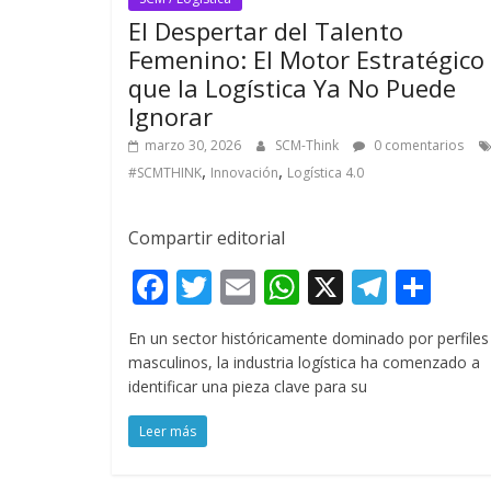
El Despertar del Talento
Femenino: El Motor Estratégico
que la Logística Ya No Puede
Ignorar
marzo 30, 2026
SCM-Think
0 comentarios
,
,
#SCMTHINK
Innovación
Logística 4.0
Compartir editorial
F
T
E
W
X
T
C
ac
w
m
h
el
o
En un sector históricamente dominado por perfiles
e
itt
ai
at
e
m
masculinos, la industria logística ha comenzado a
b
er
l
s
gr
p
identificar una pieza clave para su
o
A
a
ar
Leer más
o
p
m
ti