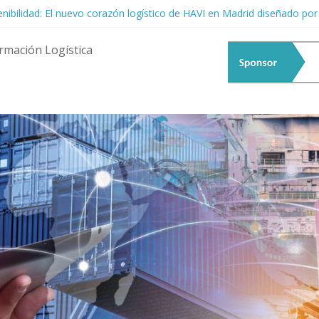
tenibilidad: El nuevo corazón logístico de HAVI en Madrid diseñado po
menta Logística: Resiliencia ante la Incertidumbre Global
 Talento Femenino: El Motor Estratégico que la Logística Ya No Pued
rmación Logística
acia la Era de las Cadenas de Suministro Predictivas y Autónomas
erte en el epicentro del debate fluvial: Llega el 20° EATF