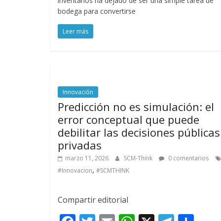
inventarios ha dejado de ser una simple tarea de
b
er
l
s
gr
p
bodega para convertirse
o
A
a
ar
Leer más
o
p
m
ti
k
p
r
Innovación
Predicción no es simulación: el
error conceptual que puede
debilitar las decisiones públicas
privadas
marzo 11, 2026
SCM-Think
0 comentarios
,
#Innovacion
#SCMTHINK
Compartir editorial