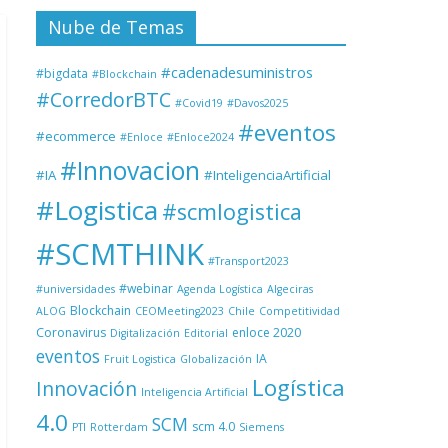
Nube de Temas
#cadenadesuministros
#bigdata
#Blockchain
#CorredorBTC
#Covid19
#Davos2025
#eventos
#ecommerce
#Enloce
#Enloce2024
#Innovacion
#IA
#InteligenciaArtificial
#Logistica
#scmlogistica
#SCMTHINK
#Transport2023
#webinar
#universidades
Agenda Logística
Algeciras
Blockchain
ALOG
CEOMeeting2023
Chile
Competitividad
Coronavirus
enloce 2020
Digitalización
Editorial
eventos
IA
Fruit Logistica
Globalización
Logística
Innovación
Inteligencia Artificial
4.0
SCM
scm 4.0
PTI
Rotterdam
Siemens