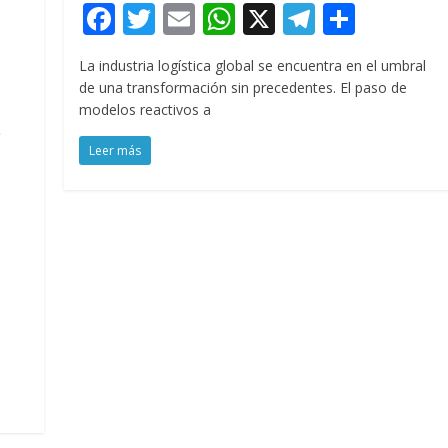
F
T
E
W
X
T
C
ac
w
m
h
el
o
La industria logística global se encuentra en el umbral
e
itt
ai
at
e
m
de una transformación sin precedentes. El paso de
b
er
l
s
gr
p
modelos reactivos a
o
A
a
ar
Leer más
o
p
m
ti
k
p
r