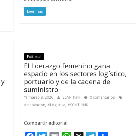
b
er
l
s
gr
p
o
A
a
ar
Leer más
o
p
m
ti
k
p
r
Editorial
El liderazgo femenino gana
espacio en los sectores logístico,
 y
portuario y de la cadena de
suministro
marzo 8, 2026
SCM-Think
0 comentarios
,
,
#Innovacion
#Logistica
#SCMTHINK
Compartir editorial