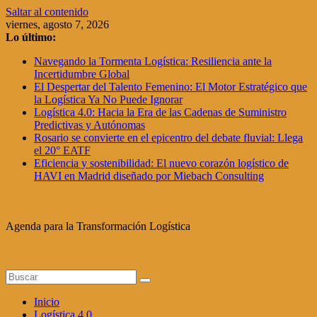
Saltar al contenido
viernes, agosto 7, 2026
Lo último:
Navegando la Tormenta Logística: Resiliencia ante la
Incertidumbre Global
El Despertar del Talento Femenino: El Motor Estratégico que
la Logística Ya No Puede Ignorar
Logística 4.0: Hacia la Era de las Cadenas de Suministro
Predictivas y Autónomas
Rosario se convierte en el epicentro del debate fluvial: Llega
el 20° EATF
Eficiencia y sostenibilidad: El nuevo corazón logístico de
HAVI en Madrid diseñado por Miebach Consulting
Agenda para la Transformación Logística
Inicio
Logística 4.0