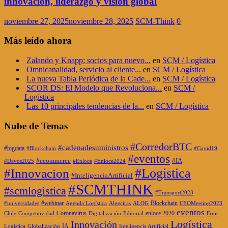
innovación, liderazgo y visión global
noviembre 27, 2025
noviembre 28, 2025
SCM-Think
0
Más leído ahora
Zalando y Knapp: socios para nuevo...
en
SCM / Logística
Omnicanalidad, servicio al cliente...
en
SCM / Logística
La nueva Tabla Periódica de la Cade...
en
SCM / Logística
SCOR DS: El Modelo que Revoluciona...
en
SCM /
Logística
Las 10 principales tendencias de la...
en
SCM / Logística
Nube de Temas
#CorredorBTC
#cadenadesuministros
#bigdata
#Blockchain
#Covid19
#eventos
#ecommerce
#IA
#Davos2025
#Enloce
#Enloce2024
#Logistica
#Innovacion
#InteligenciaArtificial
#SCMTHINK
#scmlogistica
#Transport2023
#webinar
Blockchain
#universidades
Agenda Logística
Algeciras
ALOG
CEOMeeting2023
eventos
Coronavirus
enloce 2020
Chile
Competitividad
Digitalización
Editorial
Fruit
Logística
Innovación
IA
Logistica
Globalización
Inteligencia Artificial