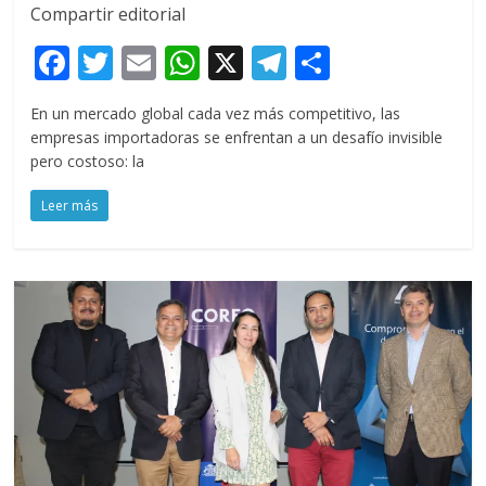
Compartir editorial
F
T
E
W
X
T
C
ac
w
m
h
el
o
En un mercado global cada vez más competitivo, las
e
itt
ai
at
e
m
empresas importadoras se enfrentan a un desafío invisible
b
er
l
s
gr
p
pero costoso: la
o
A
a
ar
Leer más
o
p
m
ti
k
p
r