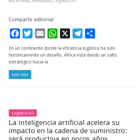
,
,
#SCMTHINK
Innovación
Logística 4.0
Compartir editorial
F
T
E
W
X
T
C
ac
w
m
h
el
o
En un continente donde la eficiencia logística ha sido
e
itt
ai
at
e
m
históricamente un desafío, África está dando un salto
b
er
l
s
gr
p
estratégico hacia la
o
A
a
ar
Leer más
o
p
m
ti
k
p
r
Logística 4.0
La inteligencia artificial acelera su
impacto en la cadena de suministro:
será productiva en pocos años