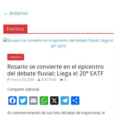
k
p
r
← Anterior
Eventos
Eventos
Rosario se convierte en el epicentro
del debate fluvial: Llega el 20° EATF
marzo 30, 2026
SCM-Think
0
Compartir editorial
F
T
E
W
X
T
C
ac
w
m
h
el
o
En conmemoración de sus tres décadas de trayectoria, el