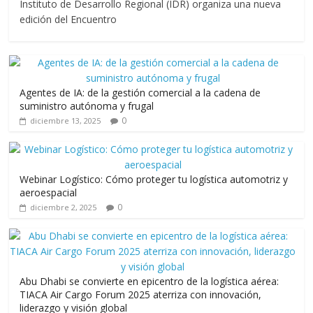
e
itt
ai
at
e
m
Instituto de Desarrollo Regional (IDR) organiza una nueva
b
er
l
s
gr
p
edición del Encuentro
o
A
a
ar
o
p
m
ti
k
p
r
Agentes de IA: de la gestión comercial a la cadena de
suministro autónoma y frugal
0
diciembre 13, 2025
Webinar Logístico: Cómo proteger tu logística automotriz y
aeroespacial
0
diciembre 2, 2025
Abu Dhabi se convierte en epicentro de la logística aérea:
TIACA Air Cargo Forum 2025 aterriza con innovación,
liderazgo y visión global