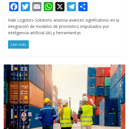
F
T
E
W
X
T
C
ac
w
m
h
el
o
Kale Logistics Solutions anuncia avances significativos en la
e
itt
ai
at
e
m
integración de modelos de pronóstico impulsados por
b
er
l
s
gr
p
inteligencia artificial (IA) y herramientas
o
A
a
ar
Leer más
o
p
m
ti
k
p
r