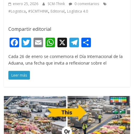
enero 25, 2026
SCM-Think
0 comentarios
,
,
,
#Logistica
#SCMTHINK
Editorial
Logística 4.0
Compartir editorial
F
T
E
W
X
T
C
ac
w
m
h
el
o
Cada 26 de enero se conmemora el Día Internacional de la
e
itt
ai
at
e
m
Aduana, una fecha que invita a reflexionar sobre el
b
er
l
s
gr
p
Leer más
o
A
a
ar
o
p
m
ti
k
p
r