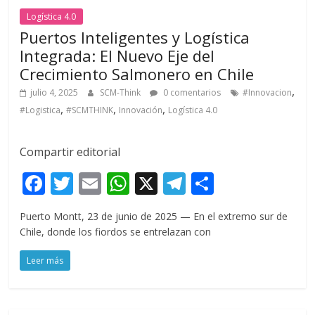
Logística 4.0
Puertos Inteligentes y Logística
Integrada: El Nuevo Eje del
Crecimiento Salmonero en Chile
,
julio 4, 2025
SCM-Think
0 comentarios
#Innovacion
,
,
,
#Logistica
#SCMTHINK
Innovación
Logística 4.0
Compartir editorial
F
T
E
W
X
T
C
ac
w
m
h
el
o
Puerto Montt, 23 de junio de 2025 — En el extremo sur de
e
itt
ai
at
e
m
Chile, donde los fiordos se entrelazan con
b
er
l
s
gr
p
Leer más
o
A
a
ar
o
p
m
ti