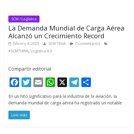
k
p
r
SCM / Logística
La Demanda Mundial de Carga Aérea
Alcanzó un Crecimiento Record
febrero 4, 2025
SCM-Think
0 comentarios
,
#SCMTHINK
Logística 4.0
Compartir editorial
F
T
E
W
X
T
C
ac
w
m
h
el
o
En un hito significativo para la industria de la aviación, la
e
itt
ai
at
e
m
demanda mundial de carga aérea ha registrado un notable
b
er
l
s
gr
p
Leer más
o
A
a
ar
o
p
m
ti