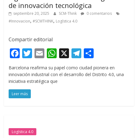
de innovación tecnológica
septiembre 20, 2025
SCM-Think
0 comentarios
,
,
#Innovacion
#SCMTHINK
Logística 4.0
Compartir editorial
F
T
E
W
X
T
C
ac
w
m
h
el
o
Barcelona reafirma su papel como ciudad pionera en
e
itt
ai
at
e
m
innovación industrial con el desarrollo del Distrito 4.0, una
b
er
l
s
gr
p
iniciativa estratégica que
o
A
a
ar
Leer más
o
p
m
ti
k
p
r
Logística 4.0