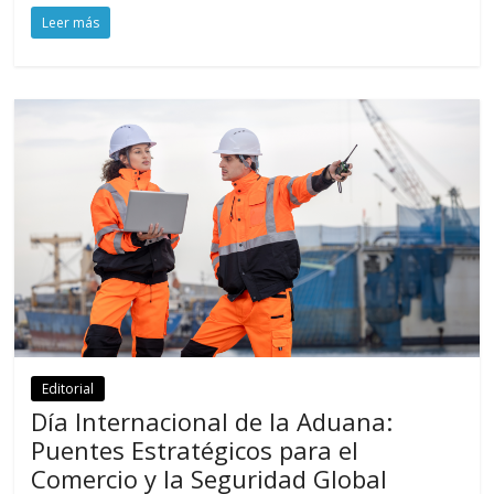
o
A
a
ar
Leer más
o
p
m
ti
k
p
r
Editorial
Día Internacional de la Aduana:
Puentes Estratégicos para el
Comercio y la Seguridad Global