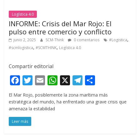
k
p
r
Logística 4.0
INFORME: Crisis del Mar Rojo: El
pulso entre comercio y conflicto
,
junio 2, 2025
SCM-Think
0 comentarios
#Logistica
,
,
#scmlogistica
#SCMTHINK
Logística 4.0
Compartir editorial
F
T
E
W
X
T
C
ac
w
m
h
el
o
El Mar Rojo, posiblemente la zona marítima más
e
itt
ai
at
e
m
estratégica del mundo, ha enfrentado una grave crisis que
b
er
l
s
gr
p
amenaza la estabilidad
o
A
a
ar
Leer más
o
p
m
ti