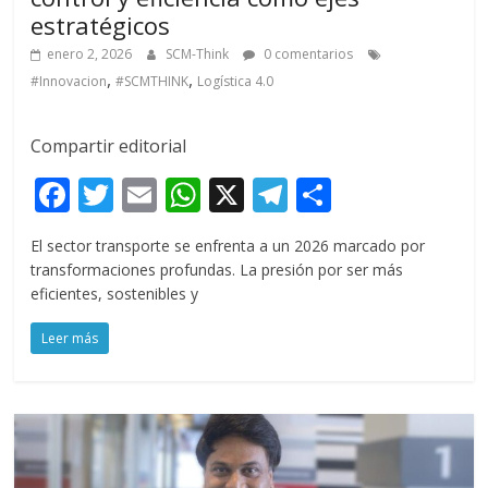
estratégicos
enero 2, 2026
SCM-Think
0 comentarios
,
,
#Innovacion
#SCMTHINK
Logística 4.0
Compartir editorial
F
T
E
W
X
T
C
ac
w
m
h
el
o
El sector transporte se enfrenta a un 2026 marcado por
e
itt
ai
at
e
m
transformaciones profundas. La presión por ser más
b
er
l
s
gr
p
eficientes, sostenibles y
o
A
a
ar
Leer más
o
p
m
ti
k
p
r