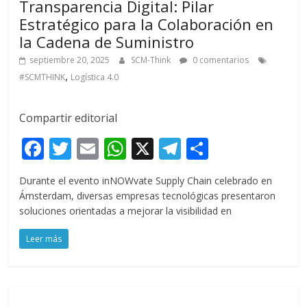
Transparencia Digital: Pilar
Estratégico para la Colaboración en
la Cadena de Suministro
septiembre 20, 2025
SCM-Think
0 comentarios
,
#SCMTHINK
Logística 4.0
Compartir editorial
F
T
E
W
X
T
C
ac
w
m
h
el
o
Durante el evento inNOWvate Supply Chain celebrado en
e
itt
ai
at
e
m
Ámsterdam, diversas empresas tecnológicas presentaron
b
er
l
s
gr
p
soluciones orientadas a mejorar la visibilidad en
o
A
a
ar
Leer más
o
p
m
ti
k
p
r