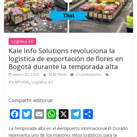
Logística 4.0
Kale Info Solutions revoluciona la
logística de exportación de flores en
Bogotá durante la temporada alta
enero 25, 2026
SCM-Think
0 comentarios
,
#SCMTHINK
Logística 4.0
Compartir editorial
F
T
E
W
X
T
C
ac
w
m
h
el
o
La temporada alta en el Aeropuerto Internacional El Dorado
e
itt
ai
at
e
m
representa uno de los mayores retos logísticos para la