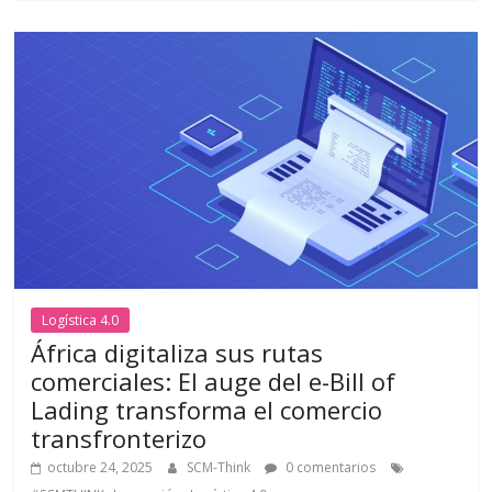
k
p
r
Logística 4.0
África digitaliza sus rutas
comerciales: El auge del e-Bill of
Lading transforma el comercio
transfronterizo
octubre 24, 2025
SCM-Think
0 comentarios