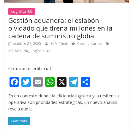
Logística 4.0
Gestión aduanera: el eslabón
olvidado que drena millones en la
cadena de suministro global
octubre 24, 2025
SCM-Think
0 comentarios
,
#SCMTHINK
Logística 4.0
Compartir editorial
F
T
E
W
X
T
C
ac
w
m
h
el
o
En un contexto donde la eficiencia logística y la resiliencia
e
itt
ai
at
e
m
operativa son prioridades estratégicas, un nuevo análisis
b
er
l
s
gr
p
revela que la
o
A
a
ar
Leer más
o
p
m
ti