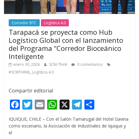
Corredor BTC
Logística 4.0
Tarapacá se proyecta como Hub
Logístico Global con el lanzamiento
del Programa “Corredor Bioceánico
Inteligente
enero 30, 2026
SCM-Think
0 comentarios
,
#SCMTHINK
Logística 4.0
Compartir editorial
F
T
E
W
X
T
C
ac
w
m
h
el
o
IQUIQUE, CHILE – Con el Salón Tamarugal del Hotel Gavina
e
itt
ai
at
e
m
como escenario, la Asociación de Industriales de Iquique y
b
er
l
s
gr
p
el