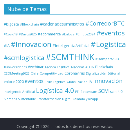
Nube de Temas
#CorredorBTC
#cadenadesuministros
#bigdata
#Blockchain
#eventos
#ecommerce
#Covid19
#Davos2025
#Enloce
#Enloce2024
#Logistica
#Innovacion
#IA
#InteligenciaArtificial
#SCMTHINK
#scmlogistica
#Transport2023
#webinar
Blockchain
#universidades
Agenda Logística
Algeciras
ALOG
Coronavirus
CEOMeeting2023
Chile
Competitividad
Digitalización
Editorial
Innovación
eventos
enloce 2020
IA
Fruit Logistica
Globalización
Logística 4.0
SCM
scm 4.0
Inteligencia Artificial
PTI
Rotterdam
Siemens
Sustentable
Transformación Digital
Zalando y Knapp
Copyright © 2026
. Todos los derechos reservados.