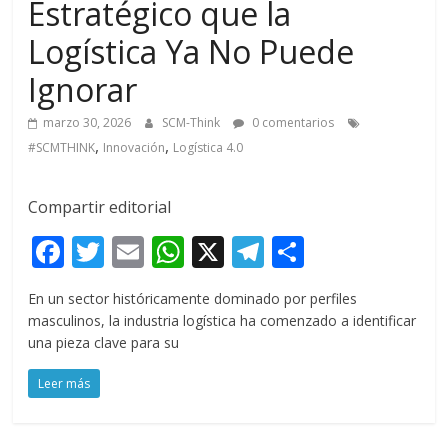
Estratégico que la
Logística Ya No Puede
Ignorar
marzo 30, 2026
SCM-Think
0 comentarios
,
,
#SCMTHINK
Innovación
Logística 4.0
Compartir editorial
F
T
E
W
X
T
C
ac
w
m
h
el
o
En un sector históricamente dominado por perfiles
e
itt
ai
at
e
m
masculinos, la industria logística ha comenzado a identificar
b
er
l
s
gr
p
una pieza clave para su
o
A
a
ar
Leer más
o
p
m
ti
k
p
r