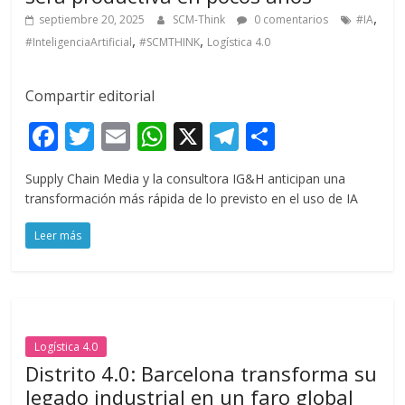
,
septiembre 20, 2025
SCM-Think
0 comentarios
#IA
,
,
#InteligenciaArtificial
#SCMTHINK
Logística 4.0
Compartir editorial
F
T
E
W
X
T
C
ac
w
m
h
el
o
Supply Chain Media y la consultora IG&H anticipan una
e
itt
ai
at
e
m
transformación más rápida de lo previsto en el uso de IA
b
er
l
s
gr
p
Leer más
o
A
a
ar
o
p
m
ti
k
p
r
Logística 4.0
Distrito 4.0: Barcelona transforma su
legado industrial en un faro global