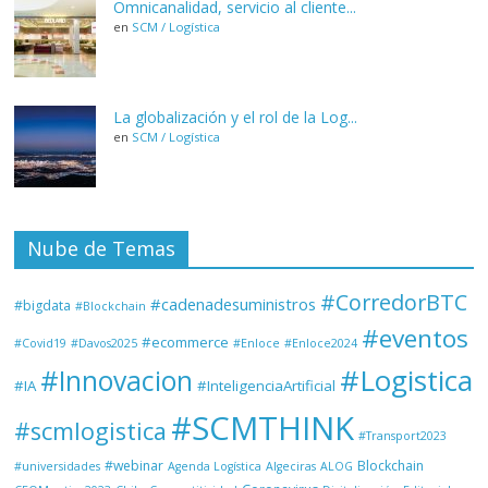
Omnicanalidad, servicio al cliente...
en
SCM / Logística
La globalización y el rol de la Log...
en
SCM / Logística
Nube de Temas
#CorredorBTC
#cadenadesuministros
#bigdata
#Blockchain
#eventos
#ecommerce
#Covid19
#Davos2025
#Enloce
#Enloce2024
#Logistica
#Innovacion
#IA
#InteligenciaArtificial
#SCMTHINK
#scmlogistica
#Transport2023
#webinar
Blockchain
#universidades
Agenda Logística
Algeciras
ALOG