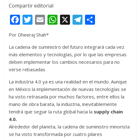
Compartir editorial
F
T
E
W
X
T
C
ac
w
m
h
el
o
Por Dheeraj Shah*
e
itt
ai
at
e
m
b
er
l
s
gr
p
La cadena de suministro del futuro integrará cada vez
más elementos y tecnologías, por lo que las empresas
o
A
a
ar
deben implementar los cambios necesarios para no
o
p
m
ti
verse rebasadas
k
p
r
La industria 4.0 ya es una realidad en el mundo. Aunque
en México la implementación de nuevas tecnologías se
ha visto retrasada por muchos factores, entre ellos la
mano de obra barata, la industria, inevitablemente
tendrá que seguir la ruta global hacia la
supply chain
4.0.
Alrededor del planeta, la cadena de suministro minorista
se ha visto transformada por cuatro pilares