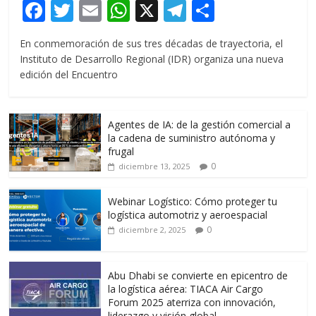
F
T
E
W
X
T
C
ac
w
m
h
el
o
En conmemoración de sus tres décadas de trayectoria, el
e
itt
ai
at
e
m
Instituto de Desarrollo Regional (IDR) organiza una nueva
b
er
l
s
gr
p
edición del Encuentro
o
A
a
ar
o
p
m
ti
Agentes de IA: de la gestión comercial a
k
p
r
la cadena de suministro autónoma y
frugal
0
diciembre 13, 2025
Webinar Logístico: Cómo proteger tu
logística automotriz y aeroespacial
0
diciembre 2, 2025
Abu Dhabi se convierte en epicentro de
la logística aérea: TIACA Air Cargo
Forum 2025 aterriza con innovación,
liderazgo y visión global