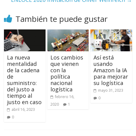
También te puede gustar
La nueva
Los cambios
Así está
mentalidad
que vienen
usando
de la cadena
con la
Amazon la IA
de
política
para mejorar
suministro:
nacional
su logística
del justo a
logística
mayo 31, 2023
tiempo al
febrero 16,
0
justo en caso
2020
1
abril 16, 2023
0