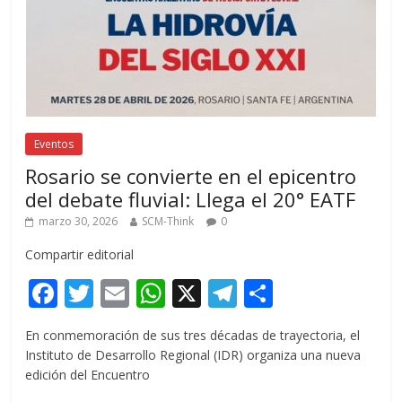
Eventos
Rosario se convierte en el epicentro
del debate fluvial: Llega el 20° EATF
marzo 30, 2026
SCM-Think
0
Compartir editorial
F
T
E
W
X
T
C
ac
w
m
h
el
o
En conmemoración de sus tres décadas de trayectoria, el
e
itt
ai
at
e
m
Instituto de Desarrollo Regional (IDR) organiza una nueva
b
er
l
s
gr
p
edición del Encuentro