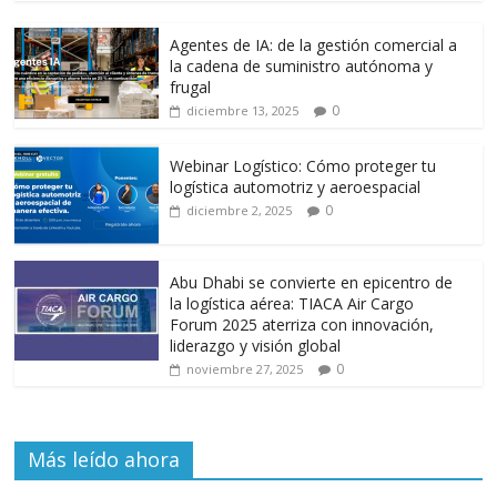
o
A
a
ar
o
p
m
ti
Agentes de IA: de la gestión comercial a
k
p
r
la cadena de suministro autónoma y
frugal
0
diciembre 13, 2025
Webinar Logístico: Cómo proteger tu
logística automotriz y aeroespacial
0
diciembre 2, 2025
Abu Dhabi se convierte en epicentro de
la logística aérea: TIACA Air Cargo
Forum 2025 aterriza con innovación,
liderazgo y visión global
0
noviembre 27, 2025
Más leído ahora