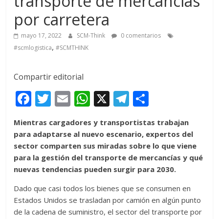
transporte de mercancías
por carretera
mayo 17, 2022
SCM-Think
0 comentarios
,
#scmlogistica
#SCMTHINK
Compartir editorial
F
T
E
W
X
T
C
ac
w
m
h
el
o
Mientras cargadores y transportistas trabajan
e
itt
ai
at
e
m
para adaptarse al nuevo escenario, expertos del
b
er
l
s
gr
p
sector comparten sus miradas sobre lo que viene
o
A
a
ar
para la gestión del transporte de mercancías y qué
nuevas tendencias pueden surgir para 2030.
o
p
m
ti
k
p
r
Dado que casi todos los bienes que se consumen en
Estados Unidos se trasladan por camión en algún punto
de la cadena de suministro, el sector del transporte por