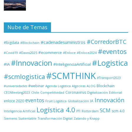
Nube de Temas
#CorredorBTC
#cadenadesuministros
#bigdata
#Blockchain
#eventos
#ecommerce
#Covid19
#Davos2025
#Enloce
#Enloce2024
#Logistica
#Innovacion
#IA
#InteligenciaArtificial
#SCMTHINK
#scmlogistica
#Transport2023
#webinar
Blockchain
#universidades
Agenda Logística
Algeciras
ALOG
Coronavirus
CEOMeeting2023
Chile
Competitividad
Digitalización
Editorial
Innovación
eventos
enloce 2020
IA
Fruit Logistica
Globalización
Logística 4.0
SCM
scm 4.0
Inteligencia Artificial
PTI
Rotterdam
Siemens
Sustentable
Transformación Digital
Zalando y Knapp