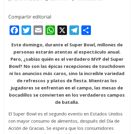
Compartir editorial
F
T
E
W
X
T
C
ac
w
m
h
el
o
Este domingo, durante el Super Bowl, millones de
e
itt
ai
at
e
m
personas estarán atentas al espectáculo anual.
b
er
l
s
gr
p
Pero, ¿sabías quién es el verdadero MVP del Super
o
A
a
ar
Bowl? No son las épicas recepciones de touchdown
ni los anuncios más caros, sino la increíble variedad
o
p
m
ti
de refrescos y platos de fiesta. Mientras los
k
p
r
jugadores se enfrentan en el campo, las mesas de
bocadillos se convierten en los verdaderos campos
de batalla.
El Super Bowl es el segundo evento en Estados Unidos
con mayor consumo de alimentos, después del Día de
Acción de Gracias. Se espera que los consumidores