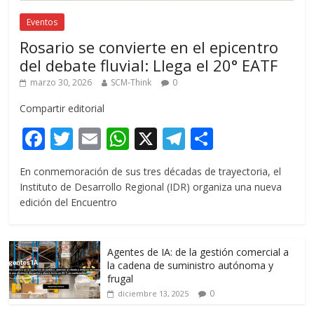
Eventos
Rosario se convierte en el epicentro
del debate fluvial: Llega el 20° EATF
marzo 30, 2026
SCM-Think
0
Compartir editorial
F
T
E
W
X
T
C
ac
w
m
h
el
o
En conmemoración de sus tres décadas de trayectoria, el
e
itt
ai
at
e
m
Instituto de Desarrollo Regional (IDR) organiza una nueva
b
er
l
s
gr
p
edición del Encuentro
o
A
a
ar
o
p
m
ti
Agentes de IA: de la gestión comercial a
k
p
r
la cadena de suministro autónoma y
frugal
0
diciembre 13, 2025