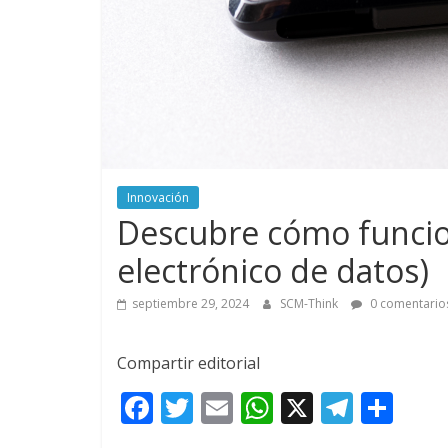
Innovación
Descubre cómo funcion
electrónico de datos)
septiembre 29, 2024
SCM-Think
0 comentario
Compartir editorial
F
T
E
W
X
T
C
ac
w
m
h
el
o