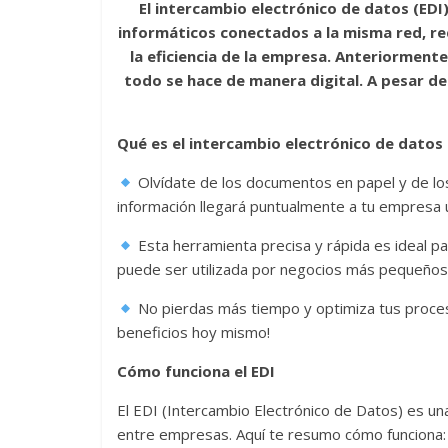
El intercambio electrónico de datos (EDI)
e
itt
ai
at
e
m
informáticos conectados a la misma red, re
b
er
l
s
gr
p
la eficiencia de la empresa. Anteriorment
o
A
a
ar
todo se hace de manera digital. A pesar de
o
p
m
ti
k
p
r
Qué es el intercambio electrónico de datos
Olvídate de los documentos en papel y de los 
información llegará puntualmente a tu empresa
Esta herramienta precisa y rápida es ideal p
puede ser utilizada por negocios más pequeños
No pierdas más tiempo y optimiza tus proces
beneficios hoy mismo!
Cómo funciona el EDI
El EDI (Intercambio Electrónico de Datos) es un
entre empresas. Aquí te resumo cómo funciona: