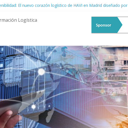
tenibilidad: El nuevo corazón logístico de HAVI en Madrid diseñado po
menta Logística: Resiliencia ante la Incertidumbre Global
 Talento Femenino: El Motor Estratégico que la Logística Ya No Pued
rmación Logística
acia la Era de las Cadenas de Suministro Predictivas y Autónomas
erte en el epicentro del debate fluvial: Llega el 20° EATF