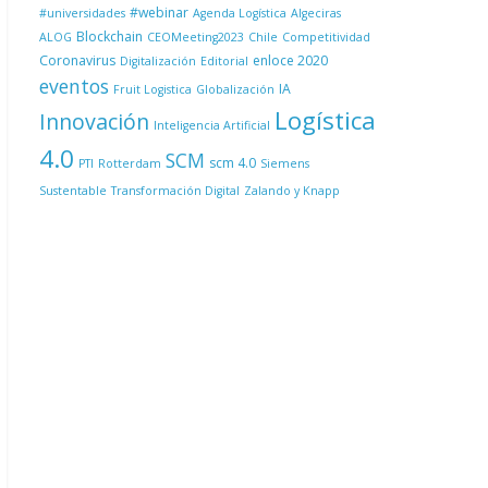
#webinar
#universidades
Agenda Logística
Algeciras
Blockchain
ALOG
CEOMeeting2023
Chile
Competitividad
Coronavirus
enloce 2020
Digitalización
Editorial
eventos
IA
Fruit Logistica
Globalización
Logística
Innovación
Inteligencia Artificial
4.0
SCM
scm 4.0
PTI
Rotterdam
Siemens
Sustentable
Transformación Digital
Zalando y Knapp