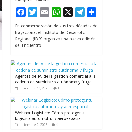
F
T
E
W
X
T
C
ac
w
m
h
el
o
En conmemoración de sus tres décadas de
e
itt
ai
at
e
m
trayectoria, el Instituto de Desarrollo
b
er
l
s
gr
p
Regional (IDR) organiza una nueva edición
del Encuentro
o
A
a
ar
o
p
m
ti
k
p
r
Agentes de IA: de la gestión comercial a la
cadena de suministro autónoma y frugal
0
diciembre 13, 2025
Webinar Logístico: Cómo proteger tu
logística automotriz y aeroespacial
0
diciembre 2, 2025