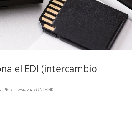
a el EDI (intercambio
,
s
#Innovacion
#SCMTHINK