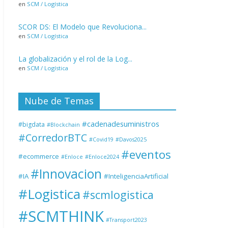
en
SCM / Logística
SCOR DS: El Modelo que Revoluciona...
en
SCM / Logística
La globalización y el rol de la Log...
en
SCM / Logística
Nube de Temas
#cadenadesuministros
#bigdata
#Blockchain
#CorredorBTC
#Covid19
#Davos2025
#eventos
#ecommerce
#Enloce
#Enloce2024
#Innovacion
#IA
#InteligenciaArtificial
#Logistica
#scmlogistica
#SCMTHINK
#Transport2023