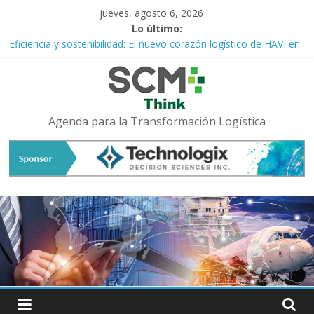
Saltar
jueves, agosto 6, 2026
al
Lo último:
contenido
Eficiencia y sostenibilidad: El nuevo corazón logístico de HAVI en
Madrid diseñado por Miebach Consulting
Navegando la Tormenta Logística: Resiliencia ante la
Incertidumbre Global
El Despertar del Talento Femenino: El Motor Estratégico que la
Agenda para la Transformación Logística
Logística Ya No Puede Ignorar
Logística 4.0: Hacia la Era de las Cadenas de Suministro
Predictivas y Autónomas
Rosario se convierte en el epicentro del debate fluvial: Llega el
20° EATF