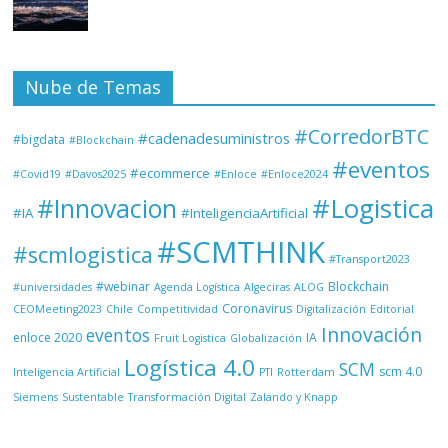
Nube de Temas
#CorredorBTC
#cadenadesuministros
#bigdata
#Blockchain
#eventos
#ecommerce
#Covid19
#Davos2025
#Enloce
#Enloce2024
#Logistica
#Innovacion
#IA
#InteligenciaArtificial
#SCMTHINK
#scmlogistica
#Transport2023
#webinar
Blockchain
#universidades
Agenda Logística
Algeciras
ALOG
Coronavirus
CEOMeeting2023
Chile
Competitividad
Digitalización
Editorial
Innovación
eventos
enloce 2020
IA
Fruit Logistica
Globalización
Logística 4.0
SCM
scm 4.0
Inteligencia Artificial
PTI
Rotterdam
Siemens
Sustentable
Transformación Digital
Zalando y Knapp