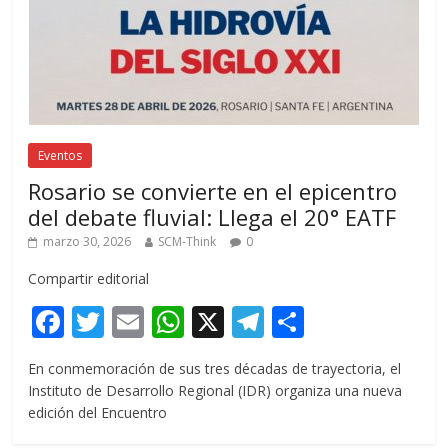
Eventos
Rosario se convierte en el epicentro
del debate fluvial: Llega el 20° EATF
marzo 30, 2026
SCM-Think
0
Compartir editorial
F
T
E
W
X
T
C
ac
w
m
h
el
o
En conmemoración de sus tres décadas de trayectoria, el
e
itt
ai
at
e
m
Instituto de Desarrollo Regional (IDR) organiza una nueva
b
er
l
s
gr
p
edición del Encuentro