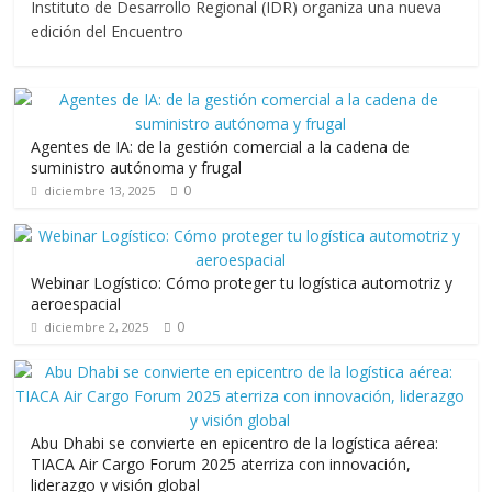
e
itt
ai
at
e
m
Instituto de Desarrollo Regional (IDR) organiza una nueva
b
er
l
s
gr
p
edición del Encuentro
o
A
a
ar
o
p
m
ti
k
p
r
Agentes de IA: de la gestión comercial a la cadena de
suministro autónoma y frugal
0
diciembre 13, 2025
Webinar Logístico: Cómo proteger tu logística automotriz y
aeroespacial
0
diciembre 2, 2025
Abu Dhabi se convierte en epicentro de la logística aérea:
TIACA Air Cargo Forum 2025 aterriza con innovación,
liderazgo y visión global