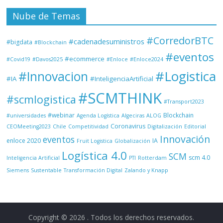
Nube de Temas
#CorredorBTC
#cadenadesuministros
#bigdata
#Blockchain
#eventos
#ecommerce
#Covid19
#Davos2025
#Enloce
#Enloce2024
#Logistica
#Innovacion
#IA
#InteligenciaArtificial
#SCMTHINK
#scmlogistica
#Transport2023
#webinar
Blockchain
#universidades
Agenda Logística
Algeciras
ALOG
Coronavirus
CEOMeeting2023
Chile
Competitividad
Digitalización
Editorial
Innovación
eventos
enloce 2020
IA
Fruit Logistica
Globalización
Logística 4.0
SCM
scm 4.0
Inteligencia Artificial
PTI
Rotterdam
Siemens
Sustentable
Transformación Digital
Zalando y Knapp
Copyright © 2026
. Todos los derechos reservados.