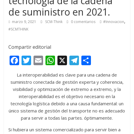
tecnología de la cadena
de suministro en 2021.
,
marzo 9, 2021
SCM-Think
0 comentarios
#Innovacion
#SCMTHINK
Compartir editorial
F
T
E
W
X
T
C
ac
w
m
h
el
o
La interoperabilidad es clave para una cadena de
e
itt
ai
at
e
m
suministro conectada de gestión experta y coherencia,
b
er
l
s
gr
p
visibilidad y optimización de extremo a extremo, y la
o
A
a
ar
interoperabilidad es el objetivo necesario en la
tecnología logística debido a una causa fundamental: un
o
p
m
ti
único sistema de gestión del transporte no es adecuado
k
p
r
para servir a todas las partes. óptimamente.
Si hubiera un sistema comercializado para servir bien a