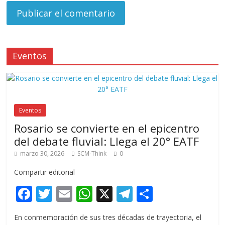
Eventos
Eventos
Rosario se convierte en el epicentro
del debate fluvial: Llega el 20° EATF
marzo 30, 2026
SCM-Think
0
Compartir editorial
F
T
E
W
X
T
C
ac
w
m
h
el
o
En conmemoración de sus tres décadas de trayectoria, el