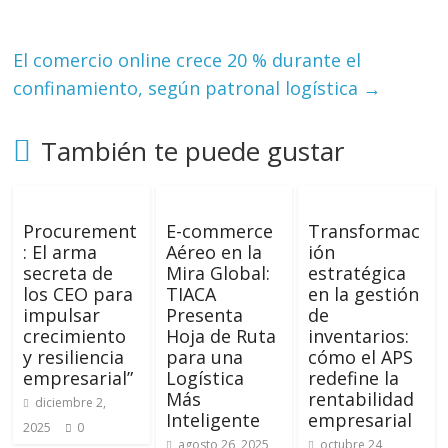
El comercio online crece 20 % durante el
confinamiento, según patronal logística
→
También te puede gustar
Procurement
E-commerce
Transformac
: El arma
Aéreo en la
ión
secreta de
Mira Global:
estratégica
los CEO para
TIACA
en la gestión
impulsar
Presenta
de
crecimiento
Hoja de Ruta
inventarios:
y resiliencia
para una
cómo el APS
empresarial”
Logística
redefine la
Más
rentabilidad
diciembre 2,
Inteligente
empresarial
2025
0
agosto 26, 2025
octubre 24,