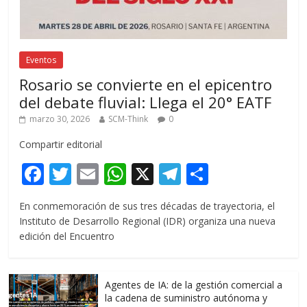
Eventos
Rosario se convierte en el epicentro
del debate fluvial: Llega el 20° EATF
marzo 30, 2026
SCM-Think
0
Compartir editorial
F
T
E
W
X
T
C
ac
w
m
h
el
o
En conmemoración de sus tres décadas de trayectoria, el
e
itt
ai
at
e
m
Instituto de Desarrollo Regional (IDR) organiza una nueva
b
er
l
s
gr
p
edición del Encuentro
o
A
a
ar
o
p
m
ti
Agentes de IA: de la gestión comercial a
k
p
r
la cadena de suministro autónoma y