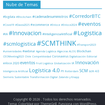
Nube de Temas
#CorredorBTC
#cadenadesuministros
#bigdata
#Blockchain
#eventos
#ecommerce
#Covid19
#Davos2025
#Enloce
#Enloce2024
#Logistica
#Innovacion
#IA
#InteligenciaArtificial
#SCMTHINK
#scmlogistica
#Transport2023
#webinar
Blockchain
#universidades
Agenda Logística
Algeciras
ALOG
Coronavirus
CEOMeeting2023
Chile
Competitividad
Digitalización
Editorial
Innovación
eventos
enloce 2020
IA
Fruit Logistica
Globalización
Logística 4.0
SCM
scm 4.0
Inteligencia Artificial
PTI
Rotterdam
Siemens
Sustentable
Transformación Digital
Zalando y Knapp
Copyright © 2026
. Todos los derechos reservados.
Tema: ColorMag por
ThemeGrill
. Funciona con
WordPress
.