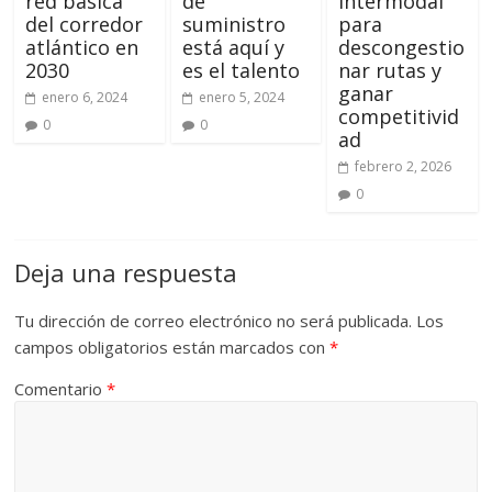
red básica
de
intermodal
del corredor
suministro
para
atlántico en
está aquí y
descongestio
2030
es el talento
nar rutas y
ganar
enero 6, 2024
enero 5, 2024
competitivid
0
0
ad
febrero 2, 2026
0
Deja una respuesta
Tu dirección de correo electrónico no será publicada.
Los
campos obligatorios están marcados con
*
Comentario
*