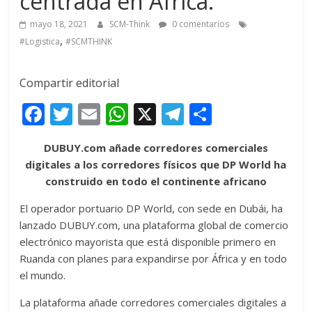
centrada en África.
mayo 18, 2021
SCM-Think
0 comentarios
,
#Logistica
#SCMTHINK
Compartir editorial
F
T
E
W
X
T
C
ac
w
m
h
el
o
DUBUY.com añade corredores comerciales
e
itt
ai
at
e
m
digitales a los corredores físicos que DP World ha
b
er
l
s
gr
p
construido en todo el continente africano
o
A
a
ar
El operador portuario DP World, con sede en Dubái, ha
o
p
m
ti
lanzado DUBUY.com, una plataforma global de comercio
k
p
r
electrónico mayorista que está disponible primero en
Ruanda con planes para expandirse por África y en todo
el mundo.
La plataforma añade corredores comerciales digitales a