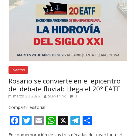
Eventos
Rosario se convierte en el epicentro
del debate fluvial: Llega el 20° EATF
marzo 30, 2026
SCM-Think
0
Compartir editorial
F
T
E
W
X
T
C
ac
w
m
h
el
o
En conmemoración de sus tres décadas de trayectoria, el