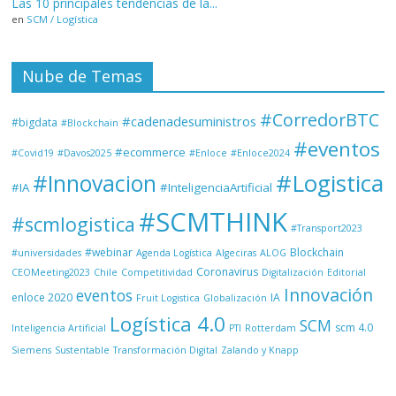
Las 10 principales tendencias de la...
en
SCM / Logística
Nube de Temas
#CorredorBTC
#cadenadesuministros
#bigdata
#Blockchain
#eventos
#ecommerce
#Covid19
#Davos2025
#Enloce
#Enloce2024
#Logistica
#Innovacion
#IA
#InteligenciaArtificial
#SCMTHINK
#scmlogistica
#Transport2023
#webinar
Blockchain
#universidades
Agenda Logística
Algeciras
ALOG
Coronavirus
CEOMeeting2023
Chile
Competitividad
Digitalización
Editorial
Innovación
eventos
enloce 2020
IA
Fruit Logistica
Globalización
Logística 4.0
SCM
scm 4.0
Inteligencia Artificial
PTI
Rotterdam
Siemens
Sustentable
Transformación Digital
Zalando y Knapp