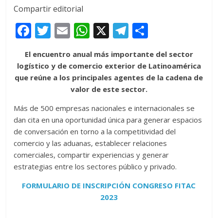
Compartir editorial
F
T
E
W
X
T
C
ac
w
m
h
el
o
El encuentro anual más importante del sector
e
itt
ai
at
e
m
logístico y de comercio exterior de Latinoamérica
b
er
l
s
gr
p
que reúne a los principales agentes de la cadena de
o
A
a
ar
valor de este sector.
o
p
m
ti
Más de 500 empresas nacionales e internacionales se
k
p
r
dan cita en una oportunidad única para generar espacios
de conversación en torno a la competitividad del
comercio y las aduanas, establecer relaciones
comerciales, compartir experiencias y generar
estrategias entre los sectores público y privado.
FORMULARIO DE INSCRIPCIÓN CONGRESO FITAC
2023