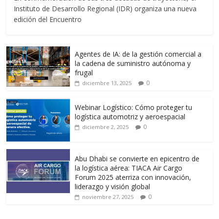
e
itt
ai
at
e
m
Instituto de Desarrollo Regional (IDR) organiza una nueva
b
er
l
s
gr
p
edición del Encuentro
o
A
a
ar
o
p
m
ti
Agentes de IA: de la gestión comercial a
k
p
r
la cadena de suministro autónoma y
frugal
0
diciembre 13, 2025
Webinar Logístico: Cómo proteger tu
logística automotriz y aeroespacial
0
diciembre 2, 2025
Abu Dhabi se convierte en epicentro de
la logística aérea: TIACA Air Cargo
Forum 2025 aterriza con innovación,
liderazgo y visión global
0
noviembre 27, 2025