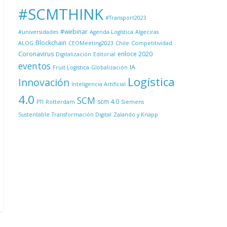
#SCMTHINK
#Transport2023
#webinar
#universidades
Agenda Logística
Algeciras
Blockchain
ALOG
CEOMeeting2023
Chile
Competitividad
Coronavirus
enloce 2020
Digitalización
Editorial
eventos
IA
Fruit Logistica
Globalización
Logística
Innovación
Inteligencia Artificial
4.0
SCM
scm 4.0
PTI
Rotterdam
Siemens
Sustentable
Transformación Digital
Zalando y Knapp