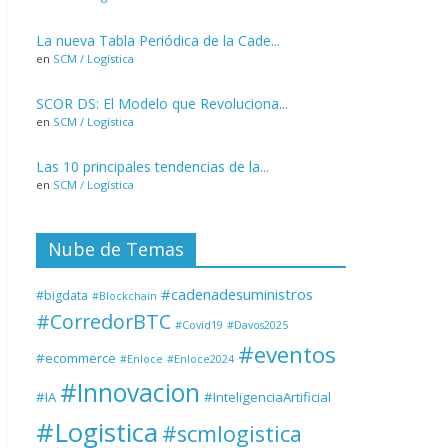
La nueva Tabla Periódica de la Cade...
en
SCM / Logística
SCOR DS: El Modelo que Revoluciona...
en
SCM / Logística
Las 10 principales tendencias de la...
en
SCM / Logística
Nube de Temas
#cadenadesuministros
#bigdata
#Blockchain
#CorredorBTC
#Covid19
#Davos2025
#eventos
#ecommerce
#Enloce
#Enloce2024
#Innovacion
#IA
#InteligenciaArtificial
#Logistica
#scmlogistica