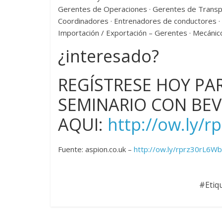
Gerentes de Operaciones · Gerentes de Transpo
Coordinadores · Entrenadores de conductores · T
Importación / Exportación – Gerentes · Mecánic
¿interesado?
REGÍSTRESE HOY PA
SEMINARIO CON BEV
AQUI:
http://ow.ly/
Fuente: aspion.co.uk –
http://ow.ly/rprz30rL6Wb
#Etiq