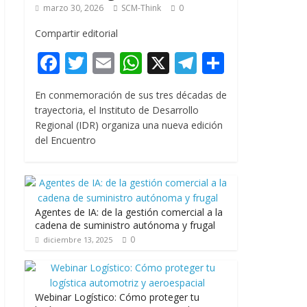
marzo 30, 2026
SCM-Think
0
Compartir editorial
F
T
E
W
X
T
C
ac
w
m
h
el
o
En conmemoración de sus tres décadas de
e
itt
ai
at
e
m
trayectoria, el Instituto de Desarrollo
b
er
l
s
gr
p
Regional (IDR) organiza una nueva edición
del Encuentro
o
A
a
ar
o
p
m
ti
k
p
r
Agentes de IA: de la gestión comercial a la
cadena de suministro autónoma y frugal
0
diciembre 13, 2025
Webinar Logístico: Cómo proteger tu