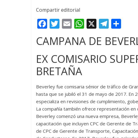
Compartir editorial
F
T
E
W
X
T
C
ac
w
m
h
el
o
CAMPANA DE BEVER
e
itt
ai
at
e
m
b
er
l
s
gr
p
EX COMISARIO SUPE
o
A
a
ar
BRETAÑA
o
p
m
ti
k
p
r
Beverley fue comisaria sénior de tráfico de Gran
hasta que se jubiló el 31 de mayo de 2017. En 2
especializa en revisiones de cumplimiento, gobe
La compañía también ofrece representación en 
Beverley comenzó una nueva empresa, Beverley 
capacitación que incluyen CPC de Gerente de T
de CPC de Gerente de Transporte, Capacitación