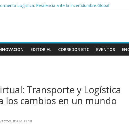
rmenta Logística: Resiliencia ante la Incertidumbre Global
l Talento Femenino: El Motor Estratégico que la Logística Ya No Pue
Hacia la Era de las Cadenas de Suministro Predictivas y Autónomas
erte en el epicentro del debate fluvial: Llega el 20° EATF
stenibilidad: El nuevo corazón logístico de HAVI en Madrid diseñado p
INNOVACIÓN
EDITORIAL
CORREDOR BTC
EVENTOS
EN
irtual: Transporte y Logística
 a los cambios en un mundo
,
ventos
#SCMTHINK