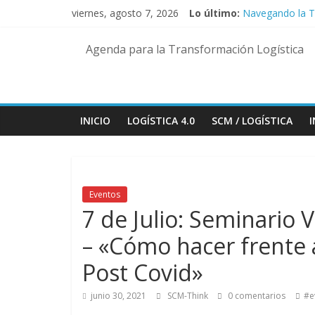
Saltar
viernes, agosto 7, 2026
Lo último:
Navegando la To
al
El Despertar de
contenido
Logística 4.0: 
Agenda para la Transformación Logística
Rosario se convi
Eficiencia y so
INICIO
LOGÍSTICA 4.0
SCM / LOGÍSTICA
Eventos
7 de Julio: Seminario V
– «Cómo hacer frente
Post Covid»
junio 30, 2021
SCM-Think
0 comentarios
#e