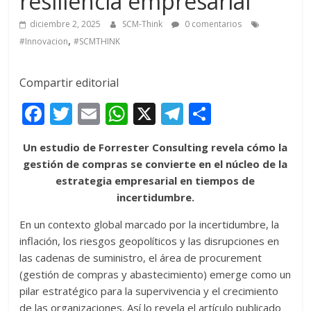
resiliencia empresarial”
diciembre 2, 2025
SCM-Think
0 comentarios
,
#Innovacion
#SCMTHINK
Compartir editorial
F
T
E
W
X
T
C
ac
w
m
h
el
o
Un estudio de Forrester Consulting revela cómo la
e
itt
ai
at
e
m
gestión de compras se convierte en el núcleo de la
b
er
l
s
gr
p
estrategia empresarial en tiempos de
o
A
a
ar
incertidumbre.
o
p
m
ti
En un contexto global marcado por la incertidumbre, la
k
p
r
inflación, los riesgos geopolíticos y las disrupciones en
las cadenas de suministro, el área de procurement
(gestión de compras y abastecimiento) emerge como un
pilar estratégico para la supervivencia y el crecimiento
de las organizaciones. Así lo revela el artículo publicado