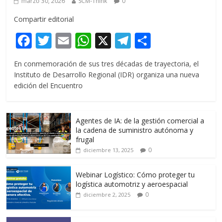
marzo 30, 2026
SCM-Think
0
Compartir editorial
F
T
E
W
X
T
C
ac
w
m
h
el
o
En conmemoración de sus tres décadas de trayectoria, el
e
itt
ai
at
e
m
Instituto de Desarrollo Regional (IDR) organiza una nueva
b
er
l
s
gr
p
edición del Encuentro
o
A
a
ar
o
p
m
ti
Agentes de IA: de la gestión comercial a
k
p
r
la cadena de suministro autónoma y
frugal
0
diciembre 13, 2025
Webinar Logístico: Cómo proteger tu
logística automotriz y aeroespacial
0
diciembre 2, 2025