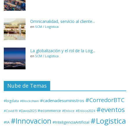
Omnicanalidad, servicio al cliente...
en
SCM / Logística
La globalización y el rol de la Log...
en
SCM / Logística
Nube de Temas
#CorredorBTC
#cadenadesuministros
#bigdata
#Blockchain
#eventos
#ecommerce
#Covid19
#Davos2025
#Enloce
#Enloce2024
#Logistica
#Innovacion
#IA
#InteligenciaArtificial