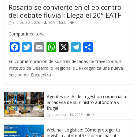
Rosario se convierte en el epicentro
del debate fluvial: Llega el 20° EATF
marzo 30, 2026
SCM-Think
0
Compartir editorial
F
T
E
W
X
T
C
ac
w
m
h
el
o
En conmemoración de sus tres décadas de trayectoria, el
e
itt
ai
at
e
m
Instituto de Desarrollo Regional (IDR) organiza una nueva
b
er
l
s
gr
p
edición del Encuentro
o
A
a
ar
o
p
m
ti
Agentes de IA: de la gestión comercial a
k
p
r
la cadena de suministro autónoma y
frugal
0
diciembre 13, 2025
Webinar Logístico: Cómo proteger tu
logística automotriz y aeroespacial