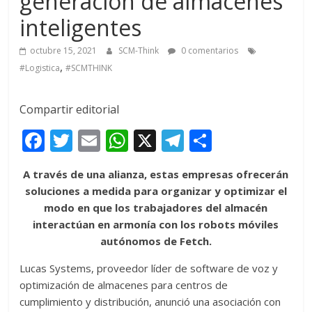
generación de almacenes
inteligentes
octubre 15, 2021
SCM-Think
0 comentarios
,
#Logistica
#SCMTHINK
Compartir editorial
F
T
E
W
X
T
C
ac
w
m
h
el
o
A través de una alianza, estas empresas ofrecerán
e
itt
ai
at
e
m
soluciones a medida para organizar y optimizar el
b
er
l
s
gr
p
modo en que los trabajadores del almacén
o
A
a
ar
interactúan en armonía con los robots móviles
autónomos de Fetch.
o
p
m
ti
k
p
r
Lucas Systems, proveedor líder de software de voz y
optimización de almacenes para centros de
cumplimiento y distribución, anunció una asociación con