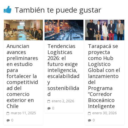
También te puede gustar
Anuncian
Tendencias
Tarapacá se
avances
Logísticas
proyecta
preliminares
2026: el
como Hub
en estudio
futuro exige
Logístico
para
inteligencia,
Global con el
fortalecer la
escalabilidad
lanzamiento
competitivid
y
del
ad del
sostenibilida
Programa
comercio
d
“Corredor
exterior en
Bioceánico
enero 2, 2026
Chile
Inteligente
0
marzo 11, 2025
enero 30, 2026
0
0