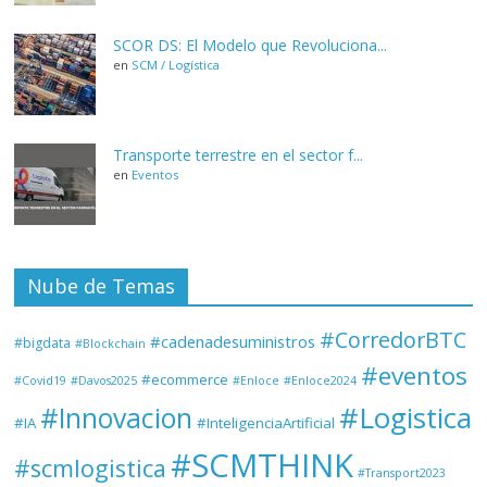
SCOR DS: El Modelo que Revoluciona...
en
SCM / Logística
Transporte terrestre en el sector f...
en
Eventos
Nube de Temas
#CorredorBTC
#cadenadesuministros
#bigdata
#Blockchain
#eventos
#ecommerce
#Covid19
#Davos2025
#Enloce
#Enloce2024
#Logistica
#Innovacion
#IA
#InteligenciaArtificial
#SCMTHINK
#scmlogistica
#Transport2023