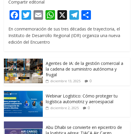
Compartir editorial
F
T
E
W
X
T
C
ac
w
m
h
el
o
En conmemoración de sus tres décadas de trayectoria, el
e
itt
ai
at
e
m
Instituto de Desarrollo Regional (IDR) organiza una nueva
b
er
l
s
gr
p
edición del Encuentro
o
A
a
ar
o
p
m
ti
Agentes de IA: de la gestión comercial a
k
p
r
la cadena de suministro autónoma y
frugal
0
diciembre 13, 2025
Webinar Logístico: Cómo proteger tu
logística automotriz y aeroespacial
0
diciembre 2, 2025
Abu Dhabi se convierte en epicentro de
la logística aérea: TIACA Air Cargo