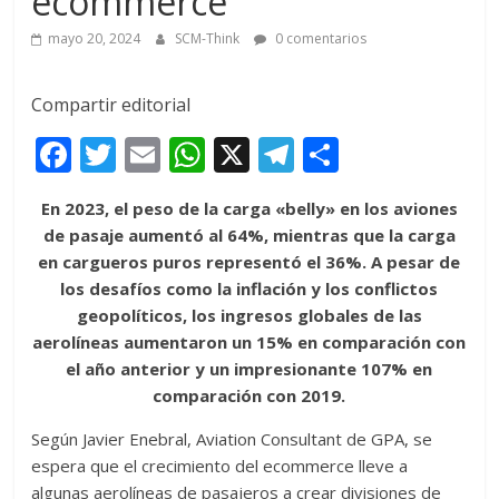
ecommerce
mayo 20, 2024
SCM-Think
0 comentarios
Compartir editorial
F
T
E
W
X
T
C
ac
w
m
h
el
o
En 2023, el peso de la carga «belly» en los aviones
e
itt
ai
at
e
m
de pasaje aumentó al 64%, mientras que la carga
b
er
l
s
gr
p
en cargueros puros representó el 36%. A pesar de
o
A
a
ar
los desafíos como la inflación y los conflictos
geopolíticos, los ingresos globales de las
o
p
m
ti
aerolíneas aumentaron un 15% en comparación con
k
p
r
el año anterior y un impresionante 107% en
comparación con 2019.
Según Javier Enebral, Aviation Consultant de GPA, se
espera que el crecimiento del ecommerce lleve a
algunas aerolíneas de pasajeros a crear divisiones de