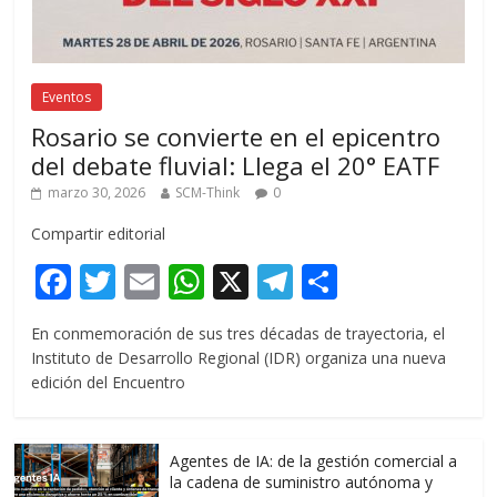
Eventos
Rosario se convierte en el epicentro
del debate fluvial: Llega el 20° EATF
marzo 30, 2026
SCM-Think
0
Compartir editorial
F
T
E
W
X
T
C
ac
w
m
h
el
o
En conmemoración de sus tres décadas de trayectoria, el
e
itt
ai
at
e
m
Instituto de Desarrollo Regional (IDR) organiza una nueva
b
er
l
s
gr
p
edición del Encuentro
o
A
a
ar
o
p
m
ti
Agentes de IA: de la gestión comercial a
k
p
r
la cadena de suministro autónoma y