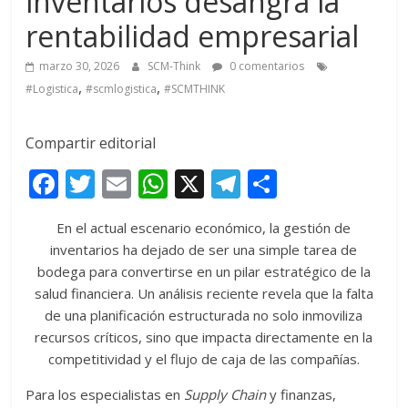
inventarios desangra la
rentabilidad empresarial
marzo 30, 2026
SCM-Think
0 comentarios
,
,
#Logistica
#scmlogistica
#SCMTHINK
Compartir editorial
F
T
E
W
X
T
C
ac
w
m
h
el
o
En el actual escenario económico, la gestión de
e
itt
ai
at
e
m
inventarios ha dejado de ser una simple tarea de
b
er
l
s
gr
p
bodega para convertirse en un pilar estratégico de la
o
A
a
ar
salud financiera. Un análisis reciente revela que la falta
de una planificación estructurada no solo inmoviliza
o
p
m
ti
recursos críticos, sino que impacta directamente en la
k
p
r
competitividad y el flujo de caja de las compañías.
Para los especialistas en
Supply Chain
y finanzas,