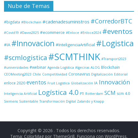
Nube de Temas
#CorredorBTC
#cadenadesuministros
#bigdata
#Blockchain
#eventos
#ecommerce
#Covid19
#Davos2025
#Enloce
#Enloce2024
#Logistica
#Innovacion
#IA
#InteligenciaArtificial
#SCMTHINK
#scmlogistica
#Transport2023
#webinar
Blockchain
#universidades
Agenda Logística
Algeciras
ALOG
Coronavirus
CEOMeeting2023
Chile
Competitividad
Digitalización
Editorial
Innovación
eventos
enloce 2020
IA
Fruit Logistica
Globalización
Logística 4.0
SCM
scm 4.0
Inteligencia Artificial
PTI
Rotterdam
Siemens
Sustentable
Transformación Digital
Zalando y Knapp
Copyright © 2026
. Todos los derechos reservados.
Tema: ColorMag por
ThemeGrill
. Funciona con
WordPress
.