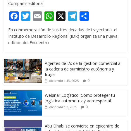
Compartir editorial
F
T
E
W
X
T
C
ac
w
m
h
el
o
En conmemoración de sus tres décadas de trayectoria, el
e
itt
ai
at
e
m
Instituto de Desarrollo Regional (IDR) organiza una nueva
b
er
l
s
gr
p
edición del Encuentro
o
A
a
ar
o
p
m
ti
Agentes de IA: de la gestión comercial a
k
p
r
la cadena de suministro autónoma y
frugal
0
diciembre 13, 2025
Webinar Logístico: Cómo proteger tu
logística automotriz y aeroespacial
0
diciembre 2, 2025
Abu Dhabi se convierte en epicentro de