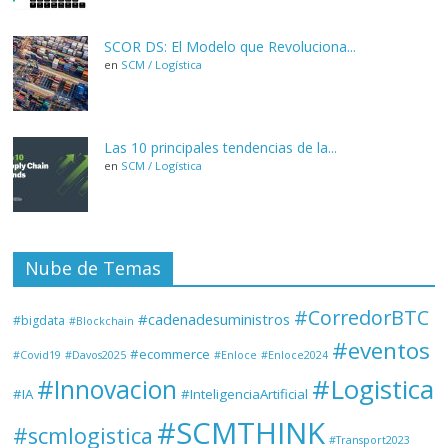
SCOR DS: El Modelo que Revoluciona...
en
SCM / Logística
Las 10 principales tendencias de la...
en
SCM / Logística
Nube de Temas
#CorredorBTC
#cadenadesuministros
#bigdata
#Blockchain
#eventos
#ecommerce
#Covid19
#Davos2025
#Enloce
#Enloce2024
#Logistica
#Innovacion
#IA
#InteligenciaArtificial
#SCMTHINK
#scmlogistica
#Transport2023