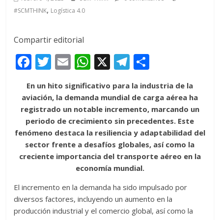
,
#SCMTHINK
Logística 4.0
Compartir editorial
F
T
E
W
X
T
C
ac
w
m
h
el
o
En un hito significativo para la industria de la
e
itt
ai
at
e
m
aviación, la demanda mundial de carga aérea ha
b
er
l
s
gr
p
registrado un notable incremento, marcando un
o
A
a
ar
periodo de crecimiento sin precedentes. Este
fenómeno destaca la resiliencia y adaptabilidad del
o
p
m
ti
sector frente a desafíos globales, así como la
k
p
r
creciente importancia del transporte aéreo en la
economía mundial.
El incremento en la demanda ha sido impulsado por
diversos factores, incluyendo un aumento en la
producción industrial y el comercio global, así como la