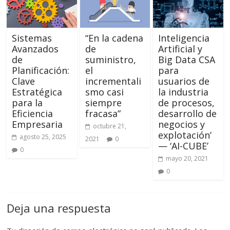
Sistemas
“En la cadena
Inteligencia
Avanzados
de
Artificial y
de
suministro,
Big Data CSA
Planificación:
el
para
Clave
incrementali
usuarios de
Estratégica
smo casi
la industria
para la
siempre
de procesos,
Eficiencia
fracasa”
desarrollo de
Empresaria
negocios y
octubre 21,
explotación’
agosto 25, 2025
2021
0
— ‘AI-CUBE’
0
mayo 20, 2021
0
Deja una respuesta