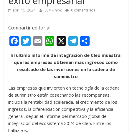
éxito empresarial
abril 15, 2024
SCM-Think
0 comentarios
Compartir editorial
F
T
E
W
X
T
C
ac
w
m
h
el
o
El último informe de integración de Cleo muestra
e
itt
ai
at
e
m
que las empresas obtienen más ingresos como
b
er
l
s
gr
p
resultado de las inversiones en la cadena de
o
A
a
ar
suministro
o
p
m
ti
Las empresas que invierten en tecnología de la cadena
k
p
r
de suministro están cosechando las recompensas,
incluida la rentabilidad acelerada, el crecimiento de los
ingresos, la diferenciación competitiva y la eficiencia
general, según el Informe del mercado global de
integración del ecosistema 2024 de Cleo. Entre los
hallazgos: