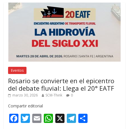
Eventos
Rosario se convierte en el epicentro
del debate fluvial: Llega el 20° EATF
marzo 30, 2026
SCM-Think
0
Compartir editorial
F
T
E
W
X
T
C
ac
w
m
h
el
o