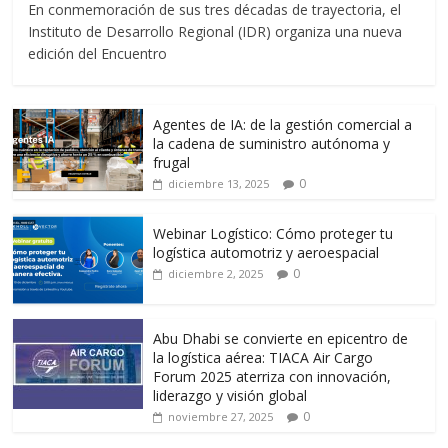
En conmemoración de sus tres décadas de trayectoria, el
e
itt
ai
at
e
m
Instituto de Desarrollo Regional (IDR) organiza una nueva
b
er
l
s
gr
p
edición del Encuentro
o
A
a
ar
o
p
m
ti
Agentes de IA: de la gestión comercial a
k
p
r
la cadena de suministro autónoma y
frugal
0
diciembre 13, 2025
Webinar Logístico: Cómo proteger tu
logística automotriz y aeroespacial
0
diciembre 2, 2025
Abu Dhabi se convierte en epicentro de
la logística aérea: TIACA Air Cargo
Forum 2025 aterriza con innovación,
liderazgo y visión global
0
noviembre 27, 2025