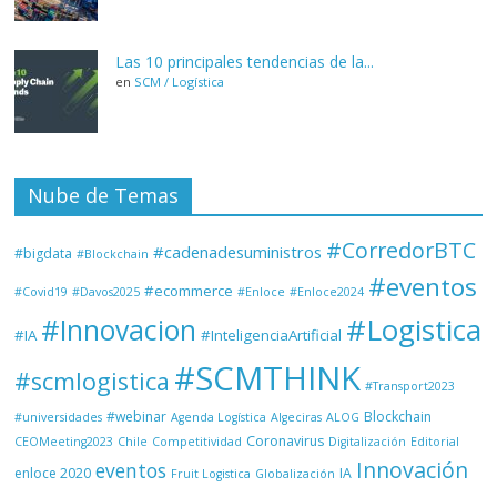
Las 10 principales tendencias de la...
en
SCM / Logística
Nube de Temas
#CorredorBTC
#cadenadesuministros
#bigdata
#Blockchain
#eventos
#ecommerce
#Covid19
#Davos2025
#Enloce
#Enloce2024
#Logistica
#Innovacion
#IA
#InteligenciaArtificial
#SCMTHINK
#scmlogistica
#Transport2023
#webinar
Blockchain
#universidades
Agenda Logística
Algeciras
ALOG
Coronavirus
CEOMeeting2023
Chile
Competitividad
Digitalización
Editorial
Innovación
eventos
enloce 2020
IA
Fruit Logistica
Globalización