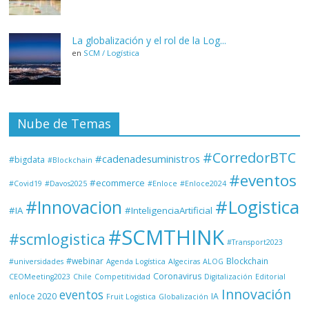
La globalización y el rol de la Log...
en
SCM / Logística
Nube de Temas
#CorredorBTC
#cadenadesuministros
#bigdata
#Blockchain
#eventos
#ecommerce
#Covid19
#Davos2025
#Enloce
#Enloce2024
#Logistica
#Innovacion
#IA
#InteligenciaArtificial
#SCMTHINK
#scmlogistica
#Transport2023
#webinar
Blockchain
#universidades
Agenda Logística
Algeciras
ALOG
Coronavirus
CEOMeeting2023
Chile
Competitividad
Digitalización
Editorial
Innovación
eventos
enloce 2020
IA
Fruit Logistica
Globalización