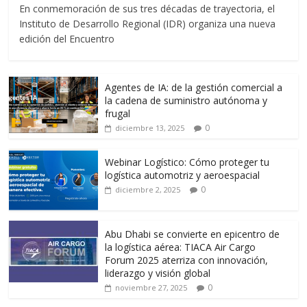
En conmemoración de sus tres décadas de trayectoria, el
e
itt
ai
at
e
m
Instituto de Desarrollo Regional (IDR) organiza una nueva
b
er
l
s
gr
p
edición del Encuentro
o
A
a
ar
o
p
m
ti
Agentes de IA: de la gestión comercial a
k
p
r
la cadena de suministro autónoma y
frugal
0
diciembre 13, 2025
Webinar Logístico: Cómo proteger tu
logística automotriz y aeroespacial
0
diciembre 2, 2025
Abu Dhabi se convierte en epicentro de
la logística aérea: TIACA Air Cargo
Forum 2025 aterriza con innovación,
liderazgo y visión global
0
noviembre 27, 2025