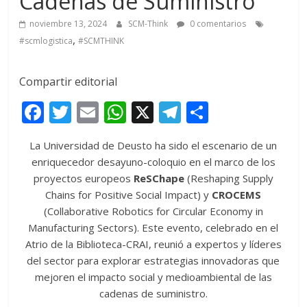
Cadenas de Suministro
noviembre 13, 2024
SCM-Think
0 comentarios
,
#scmlogistica
#SCMTHINK
Compartir editorial
F
T
E
W
X
T
C
ac
w
m
h
el
o
La Universidad de Deusto ha sido el escenario de un
e
itt
ai
at
e
m
enriquecedor desayuno-coloquio en el marco de los
b
er
l
s
gr
p
proyectos europeos
ReSChape
(Reshaping Supply
o
A
a
ar
Chains for Positive Social Impact) y
CROCEMS
(Collaborative Robotics for Circular Economy in
o
p
m
ti
Manufacturing Sectors). Este evento, celebrado en el
k
p
r
Atrio de la Biblioteca-CRAI, reunió a expertos y líderes
del sector para explorar estrategias innovadoras que
mejoren el impacto social y medioambiental de las
cadenas de suministro.