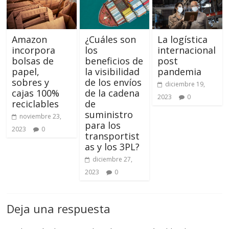
Amazon
¿Cuáles son
La logística
incorpora
los
internacional
bolsas de
beneficios de
post
papel,
la visibilidad
pandemia
sobres y
de los envíos
diciembre 19,
cajas 100%
de la cadena
2023
0
reciclables
de
suministro
noviembre 23,
para los
2023
0
transportist
as y los 3PL?
diciembre 27,
2023
0
Deja una respuesta