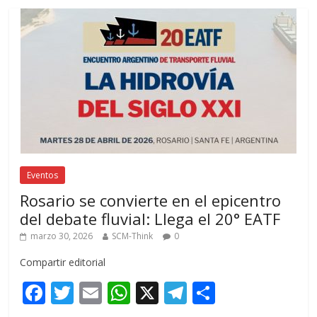
Eventos
Rosario se convierte en el epicentro
del debate fluvial: Llega el 20° EATF
marzo 30, 2026
SCM-Think
0
Compartir editorial
F
T
E
W
X
T
C
ac
w
m
h
el
o