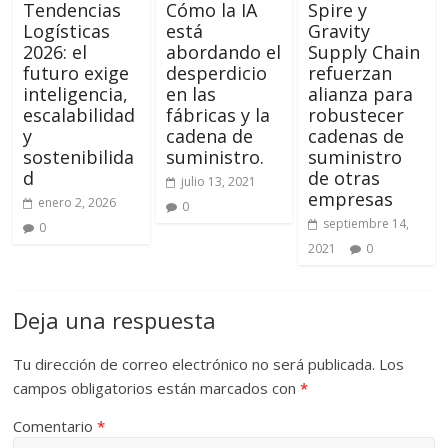
Tendencias
Cómo la IA
Spire y
Logísticas
está
Gravity
2026: el
abordando el
Supply Chain
futuro exige
desperdicio
refuerzan
inteligencia,
en las
alianza para
escalabilidad
fábricas y la
robustecer
y
cadena de
cadenas de
sostenibilida
suministro.
suministro
d
de otras
julio 13, 2021
empresas
enero 2, 2026
0
septiembre 14,
0
2021
0
Deja una respuesta
Tu dirección de correo electrónico no será publicada.
Los
campos obligatorios están marcados con
*
Comentario
*