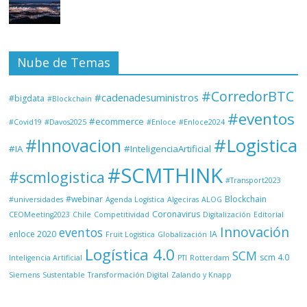
Nube de Temas
#CorredorBTC
#cadenadesuministros
#bigdata
#Blockchain
#eventos
#ecommerce
#Covid19
#Davos2025
#Enloce
#Enloce2024
#Logistica
#Innovacion
#IA
#InteligenciaArtificial
#SCMTHINK
#scmlogistica
#Transport2023
#webinar
Blockchain
#universidades
Agenda Logística
Algeciras
ALOG
Coronavirus
CEOMeeting2023
Chile
Competitividad
Digitalización
Editorial
Innovación
eventos
enloce 2020
IA
Fruit Logistica
Globalización
Logística 4.0
SCM
scm 4.0
Inteligencia Artificial
PTI
Rotterdam
Siemens
Sustentable
Transformación Digital
Zalando y Knapp