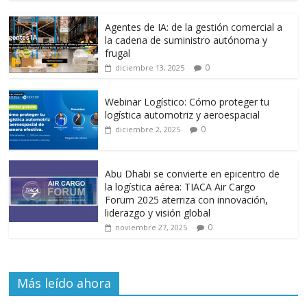
o
A
a
ar
o
p
m
ti
Agentes de IA: de la gestión comercial a
k
p
r
la cadena de suministro autónoma y
frugal
0
diciembre 13, 2025
Webinar Logístico: Cómo proteger tu
logística automotriz y aeroespacial
0
diciembre 2, 2025
Abu Dhabi se convierte en epicentro de
la logística aérea: TIACA Air Cargo
Forum 2025 aterriza con innovación,
liderazgo y visión global
0
noviembre 27, 2025
Más leído ahora