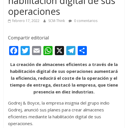
habilitación digital de sus
operaciones
febrero 17, 2022
SCM-Think
0 comentarios
Compartir editorial
F
T
E
W
X
T
C
ac
w
m
h
el
o
La creación de almacenes eficientes a través de la
e
itt
ai
at
e
m
habilitación digital de sus operaciones aumentará
b
er
l
s
gr
p
la eficiencia, reducirá el coste de la operación y el
o
A
a
ar
tiempo de entrega, destacó la empresa, que tiene
presencia en diez industrias.
o
p
m
ti
k
p
r
Godrej & Boyce, la empresa insignia del grupo indio
Godrej, anunció sus planes para crear almacenes
eficientes mediante la habilitación digital de sus
operaciones.