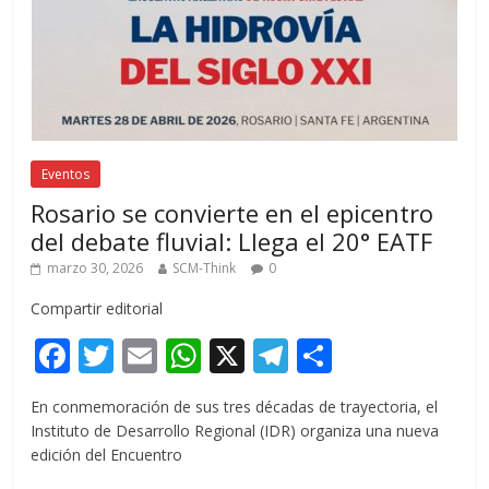
Eventos
Rosario se convierte en el epicentro
del debate fluvial: Llega el 20° EATF
marzo 30, 2026
SCM-Think
0
Compartir editorial
F
T
E
W
X
T
C
ac
w
m
h
el
o
En conmemoración de sus tres décadas de trayectoria, el
e
itt
ai
at
e
m
Instituto de Desarrollo Regional (IDR) organiza una nueva
b
er
l
s
gr
p
edición del Encuentro