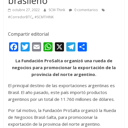
brasileño
octubre 27, 2022
SCM-Think
0 comentarios
,
#CorredorBTC
#SCMTHINK
Compartir editorial
F
T
E
W
X
T
C
ac
w
m
h
el
o
La Fundación ProSalta organizó una rueda de
e
itt
ai
at
e
m
negocios para promocionar la exportación de la
b
er
l
s
gr
p
provincia del norte argentino.
o
A
a
ar
El principal destino de las exportaciones argentinas es
o
p
m
ti
Brasil. El año pasado, este país importó productos
k
p
r
argentinos por un total de 11.760 millones de dólares.
Por tal motivo, la Fundación ProSalta organizó la Rueda
de Negocios Brasil-Salta, para promocionar la
exportación de la provincia del norte argentino.