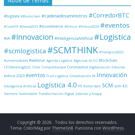
Nube de Temas
#CorredorBTC
#cadenadesuministros
#bigdata
#Blockchain
#eventos
#ecommerce
#Covid19
#Davos2025
#Enloce
#Enloce2024
#Logistica
#Innovacion
#IA
#InteligenciaArtificial
#SCMTHINK
#scmlogistica
#Transport2023
#webinar
Blockchain
#universidades
Agenda Logística
Algeciras
ALOG
Coronavirus
CEOMeeting2023
Chile
Competitividad
Digitalización
Editorial
Innovación
eventos
enloce 2020
IA
Fruit Logistica
Globalización
Logística 4.0
SCM
scm 4.0
Inteligencia Artificial
PTI
Rotterdam
Siemens
Sustentable
Transformación Digital
Zalando y Knapp
Copyright © 2026
. Todos los derechos reservados.
Tema: ColorMag por
ThemeGrill
. Funciona con
WordPress
.