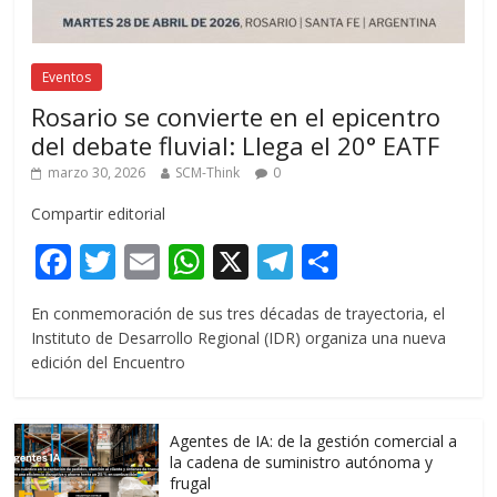
Eventos
Rosario se convierte en el epicentro
del debate fluvial: Llega el 20° EATF
marzo 30, 2026
SCM-Think
0
Compartir editorial
F
T
E
W
X
T
C
ac
w
m
h
el
o
En conmemoración de sus tres décadas de trayectoria, el
e
itt
ai
at
e
m
Instituto de Desarrollo Regional (IDR) organiza una nueva
b
er
l
s
gr
p
edición del Encuentro
o
A
a
ar
o
p
m
ti
Agentes de IA: de la gestión comercial a
k
p
r
la cadena de suministro autónoma y
frugal