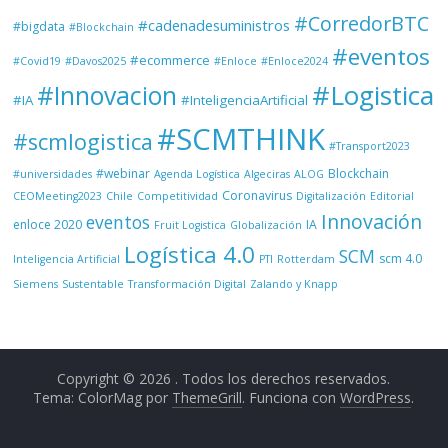
#CorredorBTC
#cadenadesuministros
#bigdata
#Blockchain
#eventos
#ecommerce
#Covid19
#Davos2025
#Enloce
#Enloce2024
#Logistica
#Innovacion
#IA
#InteligenciaArtificial
#SCMTHINK
#scmlogistica
#Transport2023
#webinar
Blockchain
#universidades
Agenda Logística
Algeciras
ALOG
Coronavirus
CEOMeeting2023
Chile
Competitividad
Digitalización
Editorial
Innovación
eventos
enloce 2020
IA
Fruit Logistica
Globalización
Logística 4.0
SCM
scm 4.0
Inteligencia Artificial
PTI
Rotterdam
Siemens
Sustentable
Transformación Digital
Zalando y Knapp
Copyright © 2026
. Todos los derechos reservados.
Tema: ColorMag por
ThemeGrill
. Funciona con
WordPress
.