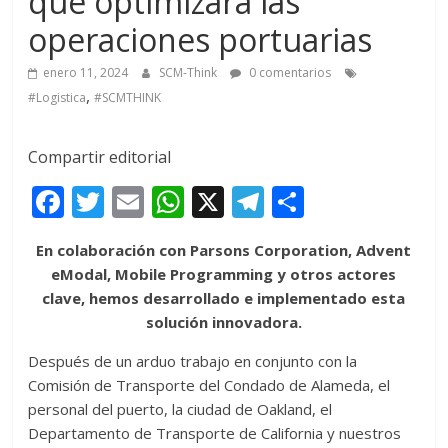
que optimizará las
operaciones portuarias
enero 11, 2024
SCM-Think
0 comentarios
,
#Logistica
#SCMTHINK
Compartir editorial
F
T
E
W
X
T
C
ac
w
m
h
el
o
En colaboración con Parsons Corporation, Advent
e
itt
ai
at
e
m
eModal, Mobile Programming y otros actores
b
er
l
s
gr
p
clave, hemos desarrollado e implementado esta
o
A
a
ar
solución innovadora.
o
p
m
ti
Después de un arduo trabajo en conjunto con la
k
p
r
Comisión de Transporte del Condado de Alameda, el
personal del puerto, la ciudad de Oakland, el
Departamento de Transporte de California y nuestros