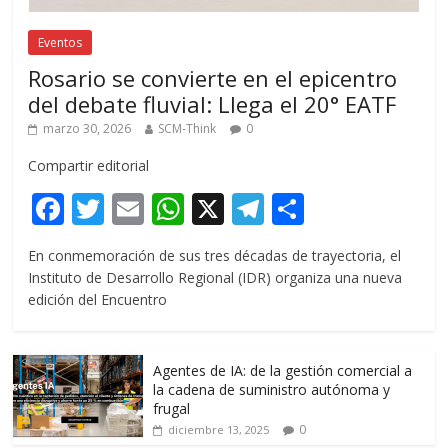
Eventos
Rosario se convierte en el epicentro
del debate fluvial: Llega el 20° EATF
marzo 30, 2026
SCM-Think
0
Compartir editorial
F
T
E
W
X
T
C
ac
w
m
h
el
o
En conmemoración de sus tres décadas de trayectoria, el
e
itt
ai
at
e
m
Instituto de Desarrollo Regional (IDR) organiza una nueva
b
er
l
s
gr
p
edición del Encuentro
o
A
a
ar
o
p
m
ti
Agentes de IA: de la gestión comercial a
k
p
r
la cadena de suministro autónoma y
frugal
0
diciembre 13, 2025