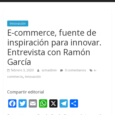
Innovación
E-commerce, fuente de
inspiración para innovar.
Entrevista con Ramón
García
febrero 3, 2020
scmadmin
0 comentarios
e-
,
commerce
Innovación
Compartir editorial
F
T
E
W
X
T
C
ac
w
m
h
el
o