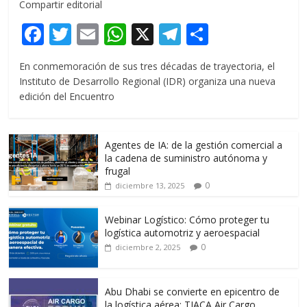
Compartir editorial
F
T
E
W
X
T
C
ac
w
m
h
el
o
En conmemoración de sus tres décadas de trayectoria, el
e
itt
ai
at
e
m
Instituto de Desarrollo Regional (IDR) organiza una nueva
b
er
l
s
gr
p
edición del Encuentro
o
A
a
ar
o
p
m
ti
Agentes de IA: de la gestión comercial a
k
p
r
la cadena de suministro autónoma y
frugal
0
diciembre 13, 2025
Webinar Logístico: Cómo proteger tu
logística automotriz y aeroespacial
0
diciembre 2, 2025
Abu Dhabi se convierte en epicentro de
la logística aérea: TIACA Air Cargo