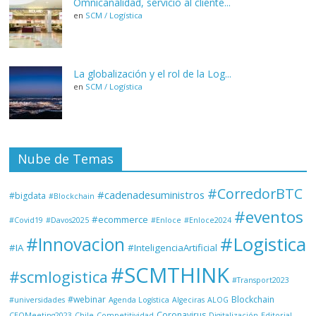
Omnicanalidad, servicio al cliente...
en
SCM / Logística
La globalización y el rol de la Log...
en
SCM / Logística
Nube de Temas
#CorredorBTC
#cadenadesuministros
#bigdata
#Blockchain
#eventos
#ecommerce
#Covid19
#Davos2025
#Enloce
#Enloce2024
#Logistica
#Innovacion
#IA
#InteligenciaArtificial
#SCMTHINK
#scmlogistica
#Transport2023
#webinar
Blockchain
#universidades
Agenda Logística
Algeciras
ALOG
Coronavirus
CEOMeeting2023
Chile
Competitividad
Digitalización
Editorial