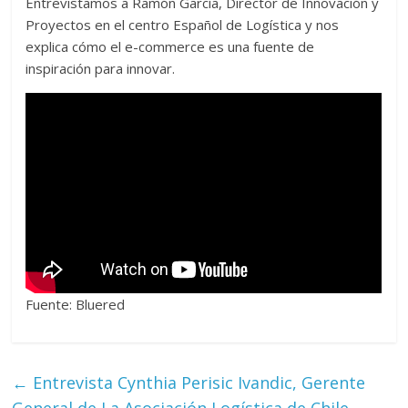
Entrevistamos a Ramón García, Director de Innovación y
e
itt
ai
at
e
m
Proyectos en el centro Español de Logística y nos
b
er
l
s
gr
p
explica cómo el e-commerce es una fuente de
o
A
a
ar
inspiración para innovar.
o
p
m
ti
k
p
r
Fuente: Bluered
←
Entrevista Cynthia Perisic Ivandic, Gerente