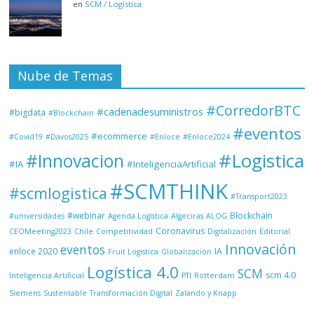
en
SCM / Logística
Nube de Temas
#CorredorBTC
#cadenadesuministros
#bigdata
#Blockchain
#eventos
#ecommerce
#Covid19
#Davos2025
#Enloce
#Enloce2024
#Logistica
#Innovacion
#IA
#InteligenciaArtificial
#SCMTHINK
#scmlogistica
#Transport2023
#webinar
Blockchain
#universidades
Agenda Logística
Algeciras
ALOG
Coronavirus
CEOMeeting2023
Chile
Competitividad
Digitalización
Editorial
Innovación
eventos
enloce 2020
IA
Fruit Logistica
Globalización
Logística 4.0
SCM
scm 4.0
Inteligencia Artificial
PTI
Rotterdam
Siemens
Sustentable
Transformación Digital
Zalando y Knapp