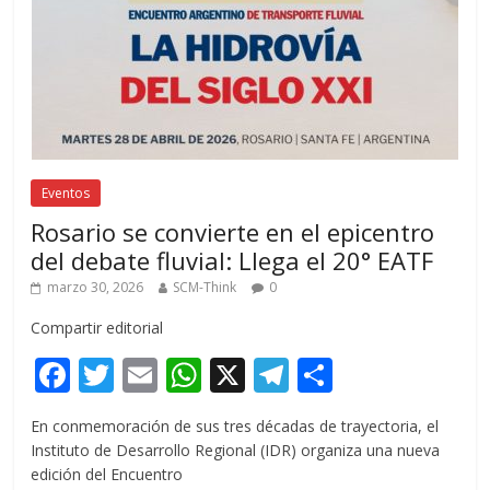
Eventos
Rosario se convierte en el epicentro
del debate fluvial: Llega el 20° EATF
marzo 30, 2026
SCM-Think
0
Compartir editorial
F
T
E
W
X
T
C
ac
w
m
h
el
o
En conmemoración de sus tres décadas de trayectoria, el
e
itt
ai
at
e
m
Instituto de Desarrollo Regional (IDR) organiza una nueva
b
er
l
s
gr
p
edición del Encuentro