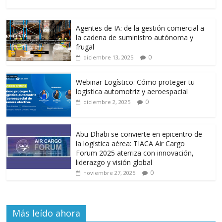
o
A
a
ar
o
p
m
ti
Agentes de IA: de la gestión comercial a
k
p
r
la cadena de suministro autónoma y
frugal
0
diciembre 13, 2025
Webinar Logístico: Cómo proteger tu
logística automotriz y aeroespacial
0
diciembre 2, 2025
Abu Dhabi se convierte en epicentro de
la logística aérea: TIACA Air Cargo
Forum 2025 aterriza con innovación,
liderazgo y visión global
0
noviembre 27, 2025
Más leído ahora