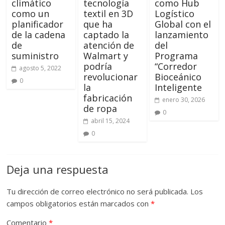
climático
tecnología
como Hub
como un
textil en 3D
Logístico
planificador
que ha
Global con el
de la cadena
captado la
lanzamiento
de
atención de
del
suministro
Walmart y
Programa
podría
“Corredor
agosto 5, 2022
revolucionar
Bioceánico
0
la
Inteligente
fabricación
enero 30, 2026
de ropa
0
abril 15, 2024
0
Deja una respuesta
Tu dirección de correo electrónico no será publicada.
Los
campos obligatorios están marcados con
*
Comentario
*