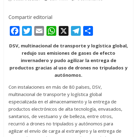
Compartir editorial
F
T
E
W
X
T
C
ac
w
m
h
el
o
DSV, multinacional de transporte y logística global,
e
itt
ai
at
e
m
redujo sus emisiones de gases de efecto
b
er
l
s
gr
p
invernadero y pudo agilizar la entrega de
o
A
a
ar
productos gracias al uso de drones no tripulados y
autónomos.
o
p
m
ti
k
p
r
Con instalaciones en más de 80 países, DSV,
multinacional de transporte y logística global
especializada en el almacenamiento y la entrega de
productos electrónicos de alta tecnología, envasados,
sanitarios, de vestuario y de belleza, entre otros,
recurrió a drones no tripulados y autónomos para
agilizar el envío de carga al extranjero y la entrega de