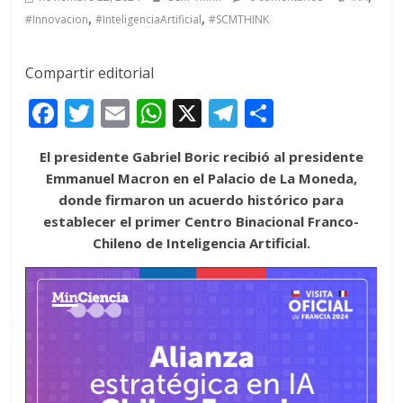
,
,
#Innovacion
#InteligenciaArtificial
#SCMTHINK
Compartir editorial
F
T
E
W
X
T
C
ac
w
m
h
el
o
El presidente Gabriel Boric recibió al presidente
e
itt
ai
at
e
m
Emmanuel Macron en el Palacio de La Moneda,
b
er
l
s
gr
p
donde firmaron un acuerdo histórico para
o
A
a
ar
establecer el primer Centro Binacional Franco-
Chileno de Inteligencia Artificial.
o
p
m
ti
k
p
r