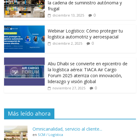
k
p
r
la cadena de suministro autónoma y
frugal
0
diciembre 13, 2025
Webinar Logístico: Cómo proteger tu
logística automotriz y aeroespacial
0
diciembre 2, 2025
Abu Dhabi se convierte en epicentro de
la logística aérea: TIACA Air Cargo
Forum 2025 aterriza con innovación,
liderazgo y visión global
0
noviembre 27, 2025
Más leído ahora
Omnicanalidad, servicio al cliente...
en
SCM / Logística