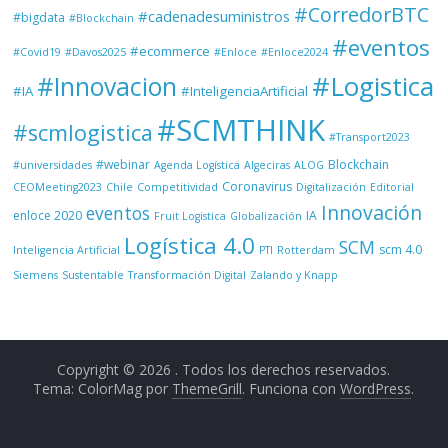
#CorredorBTC
#cadenadesuministros
#bigdata
#Blockchain
#eventos
#ecommerce
#Covid19
#Davos2025
#Enloce
#Enloce2024
#Logistica
#Innovacion
#IA
#InteligenciaArtificial
#SCMTHINK
#scmlogistica
#Transport2023
#webinar
Blockchain
#universidades
Agenda Logística
Algeciras
ALOG
Coronavirus
CEOMeeting2023
Chile
Competitividad
Digitalización
Editorial
Innovación
eventos
enloce 2020
IA
Fruit Logistica
Globalización
Logística 4.0
SCM
scm 4.0
Inteligencia Artificial
PTI
Rotterdam
Siemens
Sustentable
Transformación Digital
Zalando y Knapp
Copyright © 2026
. Todos los derechos reservados.
Tema: ColorMag por
ThemeGrill
. Funciona con
WordPress
.