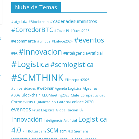
Nube de Temas
#cadenadesuministros
#bigdata
#Blockchain
#CorredorBTC
#Covid19
#Davos2025
s
#eventos
#ecommerce
#Enloce
#Enloce2024
#Innovacion
#IA
#InteligenciaArtificial
#Logistica
#scmlogistica
→
#SCMTHINK
#Transport2023
#webinar
#universidades
Agenda Logística
Algeciras
Blockchain
ALOG
CEOMeeting2023
Chile
Competitividad
Coronavirus
enloce 2020
Digitalización
Editorial
eventos
IA
Fruit Logistica
Globalización
Logística
Innovación
Inteligencia Artificial
4.0
SCM
scm 4.0
PTI
Rotterdam
Siemens