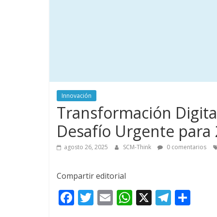
Innovación
Transformación Digita
Desafío Urgente para
agosto 26, 2025
SCM-Think
0 comentarios
Compartir editorial
F
T
E
W
X
T
C
ac
w
m
h
el
o