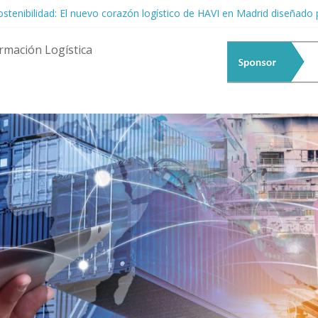
sostenibilidad: El nuevo corazón logístico de HAVI en Madrid diseñad
Tormenta Logística: Resiliencia ante la Incertidumbre Global
 del Talento Femenino: El Motor Estratégico que la Logística Ya No P
rmación Logística
: Hacia la Era de las Cadenas de Suministro Predictivas y Autónomas
nvierte en el epicentro del debate fluvial: Llega el 20° EATF