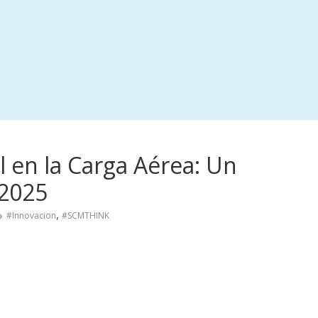
l en la Carga Aérea: Un
 2025
,
#Innovacion
#SCMTHINK