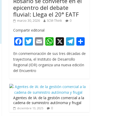
Rosario se convierte en el
epicentro del debate
fluvial: Llega el 20° EATF
marzo 30, 2026
SCM-Think
0
Compartir editorial
F
T
E
W
X
T
C
ac
w
m
h
el
o
En conmemoración de sus tres décadas de
e
itt
ai
at
e
m
trayectoria, el Instituto de Desarrollo
b
er
l
s
gr
p
Regional (IDR) organiza una nueva edición
del Encuentro
o
A
a
ar
o
p
m
ti
k
p
r
Agentes de IA: de la gestión comercial a la
cadena de suministro autónoma y frugal
0
diciembre 13, 2025