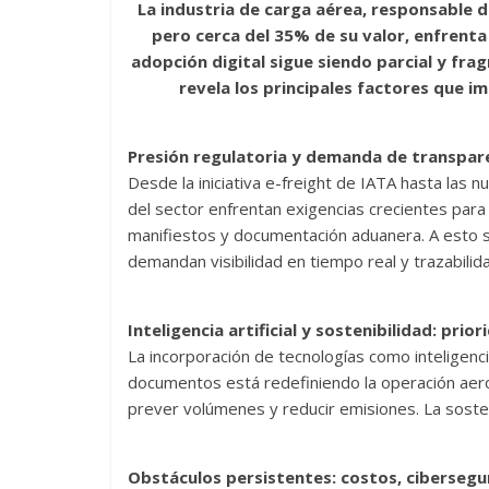
La industria de carga aérea, responsable 
e
itt
ai
at
e
m
pero cerca del 35% de su valor, enfrenta 
b
er
l
s
gr
p
adopción digital sigue siendo parcial y fra
o
A
a
ar
revela los principales factores que im
o
p
m
ti
k
p
r
Presión regulatoria y demanda de transpar
Desde la iniciativa e-freight de IATA hasta las
del sector enfrentan exigencias crecientes para
manifiestos y documentación aduanera. A esto s
demandan visibilidad en tiempo real y trazabilid
Inteligencia artificial y sostenibilidad: prio
La incorporación de tecnologías como inteligenci
documentos está redefiniendo la operación aero
prever volúmenes y reducir emisiones. La sosteni
Obstáculos persistentes: costos, cibersegu