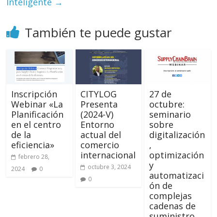
Inteligente
→
También te puede gustar
Inscripción
CITYLOG
27 de
Webinar «La
Presenta
octubre:
Planificación
(2024-V)
seminario
en el centro
Entorno
sobre
de la
actual del
digitalización
eficiencia»
comercio
,
internacional
optimización
febrero 28,
y
octubre 3, 2024
2024
0
automatizaci
0
ón de
complejas
cadenas de
suministro