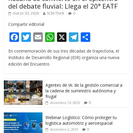
del debate fluvial: Llega el 20° EATF
marzo 30, 2026
SCM-Think
0
Compartir editorial
F
T
E
W
X
T
C
ac
w
m
h
el
o
En conmemoración de sus tres décadas de trayectoria, el
e
itt
ai
at
e
m
Instituto de Desarrollo Regional (IDR) organiza una nueva
b
er
l
s
gr
p
edición del Encuentro
o
A
a
ar
o
p
m
ti
Agentes de IA: de la gestión comercial a
k
p
r
la cadena de suministro autónoma y
frugal
0
diciembre 13, 2025
Webinar Logístico: Cómo proteger tu
logística automotriz y aeroespacial
0
diciembre 2, 2025