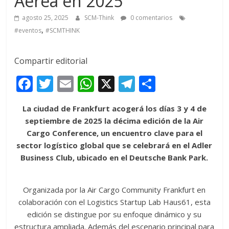
Aérea en 2025
agosto 25, 2025
SCM-Think
0 comentarios
,
#eventos
#SCMTHINK
Compartir editorial
F
T
E
W
X
T
C
ac
w
m
h
el
o
La ciudad de Frankfurt acogerá los días 3 y 4 de
e
itt
ai
at
e
m
septiembre de 2025 la décima edición de la Air
b
er
l
s
gr
p
Cargo Conference, un encuentro clave para el
o
A
a
ar
sector logístico global que se celebrará en el Adler
Business Club, ubicado en el Deutsche Bank Park.
o
p
m
ti
k
p
r
Organizada por la Air Cargo Community Frankfurt en
colaboración con el Logistics Startup Lab Haus61, esta
edición se distingue por su enfoque dinámico y su
estructura ampliada. Además del escenario principal para