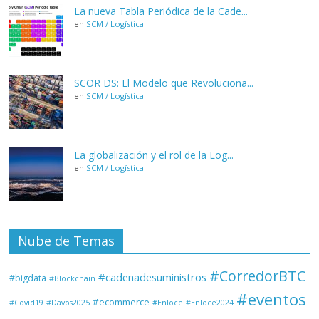
La nueva Tabla Periódica de la Cade...
en
SCM / Logística
SCOR DS: El Modelo que Revoluciona...
en
SCM / Logística
La globalización y el rol de la Log...
en
SCM / Logística
Nube de Temas
#CorredorBTC
#cadenadesuministros
#bigdata
#Blockchain
#eventos
#ecommerce
#Covid19
#Davos2025
#Enloce
#Enloce2024